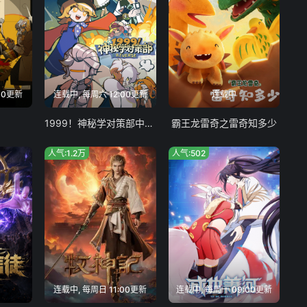
00更新
连载中, 每周六 12:00更新
连载中
局
1999！神秘学对策部中配版
霸王龙雷奇之雷奇知多少
人气:1.2万
人气:502
连载中, 每周日 11:00更新
连载中, 每周一 09:00更新