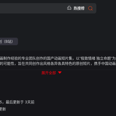
热搜榜
创（B站）
画制作经验的专业团队创作的国产动画短片集，以“极致情绪 独立命题”
的可能性，旨在共同创作出风格各异各具特色的原创短片，携手中国动画
制，达到某种非凡成就，往往伴随着一种神秘感，让人们产生敬畏和好奇。
展开全部
36:35，最后更新于 3天前
0更新