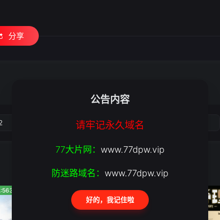
分享
公告内容
2
3
4
5
请牢记永久域名
77大片网：
www.77dpw.vip
防迷路域名：
www.77dpw.vip
:5636
人气:358
人气:497
好的，我记住啦