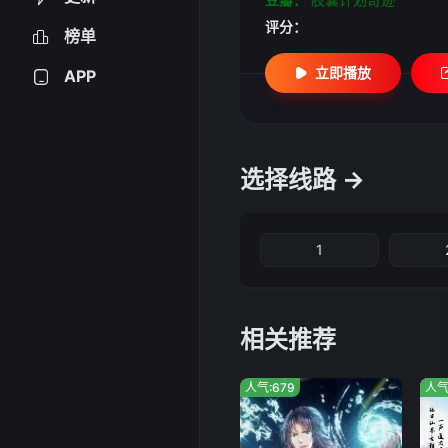
评分：
榜单
立即播放
APP
选择线路 →
1
相关推荐
人气:679
人气