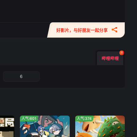
好影片，与好朋友一起分享
6
哔哩哔哩
6
人气:601
人气:374