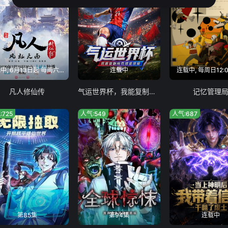
连载中, 6月13日起 每周六11:00
连载中
连载中, 每周日12:
凡人修仙传
气运世界杯，我能复制所有球星技能
记忆管理
:725
人气:549
人气:687
第85集
第94集
连载中