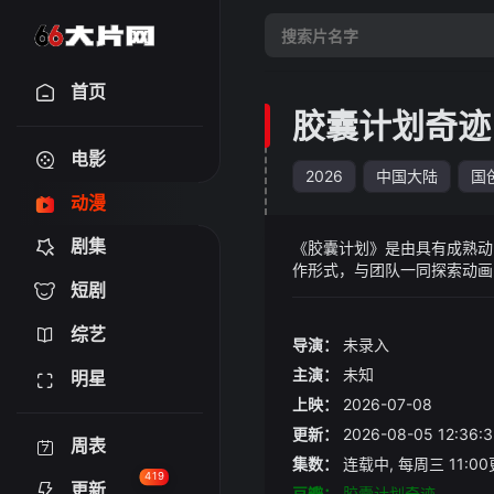
首页
胶囊计划奇迹
电影
2026
中国大陆
国
动漫
剧集
《胶囊计划》是由具有成熟动
作形式，与团队一同探索动画
短剧
迹”代表着超越常规、突破限
怎样的奇迹发生？
综艺
导演：
未录入
主演：
未知
明星
上映：
2026-07-08
更新：
2026-08-05 12:
周表
集数：
连载中, 每周三 11:0
419
更新
豆瓣：
胶囊计划奇迹