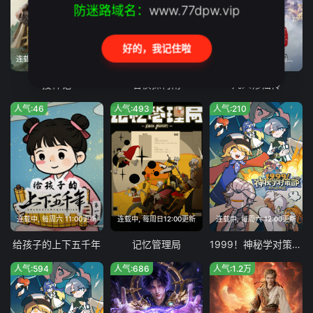
防迷路域名：
www.77dpw.vip
好的，我记住啦
连载中, 每周日 09:00更新
连载中, 每周六 19:30更新
连载中, 6月13日起 每周六11:00
搜神记
名侦探柯南
凡人修仙传
人气:46
人气:493
人气:210
连载中, 每周六 11:00更新
连载中, 每周日12:00更新
连载中, 每周六 12:00更新
给孩子的上下五千年
记忆管理局
1999！神秘学对策部英配版
人气:594
人气:686
人气:1.2万