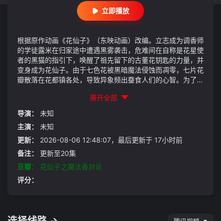
立即播放
根据原作动画《花仙子》（东映动画）改编。立志成为调香师
的学徒露米在归家途中遭遇黑雾袭击，危难间在自称是花星使
者的黑猫的指引下，唤醒了祖先留下的古董花钥匙的力量，并
变身成为花仙子。由于七色花被黑暗魔法侵蚀而凋零，七片花
瓣散落在花都镇各处，导致异象频出蚕食人们的心智。为了花
都镇的安危，露米作为继承了花仙血统的后人，肩负起净化并
展开全部
收集七片花瓣的使命，运用花香魔法驱散人们心中的黑暗，开
启一场魔法少女的成长之旅。而在这场冒险中，露米却遭到来
导演：
未知
自另一名神秘花仙子的攻击，而自己身边的这只黑猫竟也有着
主演：
未知
意想不到的身份……
更新：
2026-08-06 12:48:07，最后更新于 17小时前
备注：
更新至20集
豆瓣：
花仙子之魔法香对论
评分：