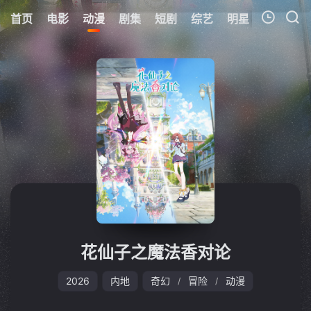
首页
电影
动漫
剧集
短剧
综艺
明星
周表
更
我的观影记录
暂无观看影片的记录
花仙子之魔法香对论
2026
内地
奇幻
冒险
动漫
/
/