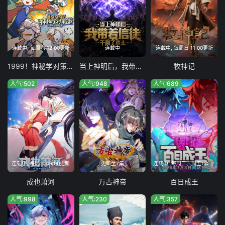
连载中, 每周六 12:00更新
连载中
连载中, 每周日 11:00更新
1999！神秘学对策部中配版
当上神明后，我带着信徒干翻了废土
牧神记
人气:502
人气:948
人气:689
连载中, 每周一 09:00更新
更新至7集
连载中, 每周二、周五12:00更新
成也萧河
万古神帝
百日成王
人气:998
人气:230
人气:357