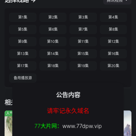
选择线路 →
腾讯视频
第1集
第2集
第3集
第4集
第5集
第6集
第7集
第8集
第9集
第10集
第11集
第12集
第13集
第14集
第15集
第16集
第17集
第18集
第19集
第20集
备用播放源
公告内容
相关推荐
请牢记永久域名
人气:1188
人气:6798
人气:5433
77大片网：
www.77dpw.vip