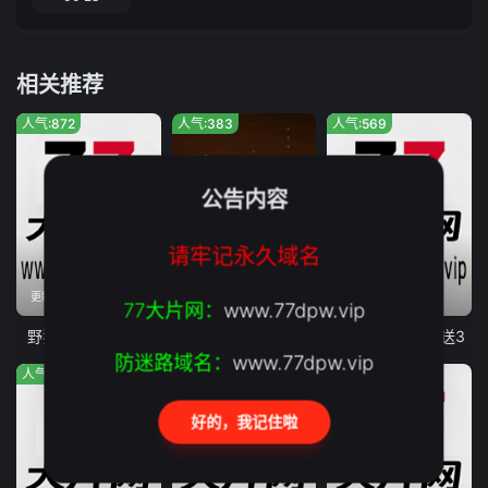
相关推荐
人气:872
人气:383
人气:569
公告内容
请牢记永久域名
更新至2026-08-01期期
更新至2022-12-31期
第2期
77大片网：
www.77dpw.vip
野狗骨头意犹未尽
第三调解室
姐姐家的产地直送3
防迷路域名：
www.77dpw.vip
人气:103
人气:3470
人气:1740
好的，我记住啦