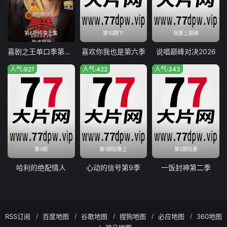
第6期纯享上集
第10期下
我要上巅峰
喜剧之王单口季第三季
喜欢你我也是第六季
说唱巅峰对决2026
人气:921
人气:422
人气:343
第3期
第1期陪看上
第2期加更
哈利的绝配情人
心动的信号第9季
一饭封神第二季
RSS订阅
百度地图
谷歌地图
搜狗地图
必应地图
360地图