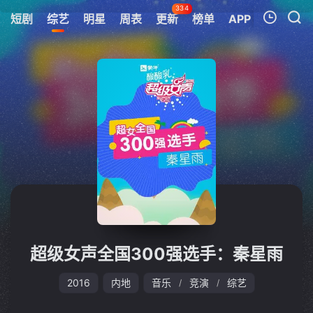
334
短剧
综艺
明星
周表
更新
榜单
APP
我的观影记录
暂无观看影片的记录
超级女声全国300强选手：秦星雨
2016
内地
音乐
竞演
综艺
/
/