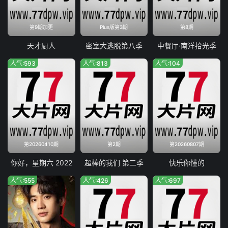
第9期加更
Plus版第3期
第8期
天才厨人
密室大逃脱第八季
中餐厅·南洋拾光季
人气:593
人气:813
人气:104
第20260410期
第2期
第20260807期
你好，星期六 2022
超棒的我们 第二季
快乐你懂的
人气:555
人气:426
人气:697