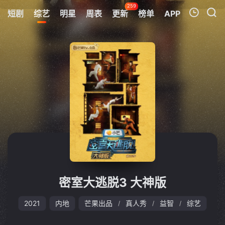
259
短剧
综艺
明星
周表
更新
榜单
APP
我的观影记录
暂无观看影片的记录
密室大逃脱3 大神版
2021
内地
芒果出品
真人秀
益智
综艺
/
/
/