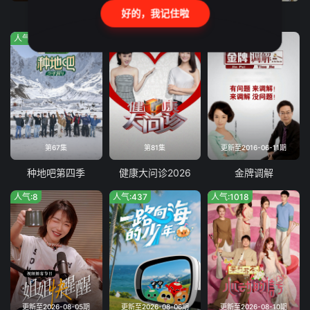
好的，我记住啦
第三调解室
食神·百厨大战
开“麦”大笑吧
人气:359
人气:619
人气:401
第67集
第81集
更新至2016-06-11期
种地吧第四季
健康大问诊2026
金牌调解
人气:8
人气:437
人气:1018
更新至2026-08-05期
更新至2026-08-06期
更新至2026-08-10期