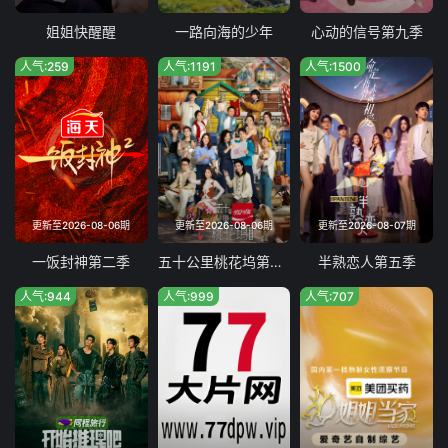
姐姐快醒醒
一路向海的少年
心动的信号第九季
人气:259
人气:1191
人气:1500
更新至2026-08-06期
更新至2026-08-06期
更新至2026-08-07期
一饭封神第二季
五十公里桃花坞第六季
半熟恋人第五季
人气:944
人气:999
人气:707