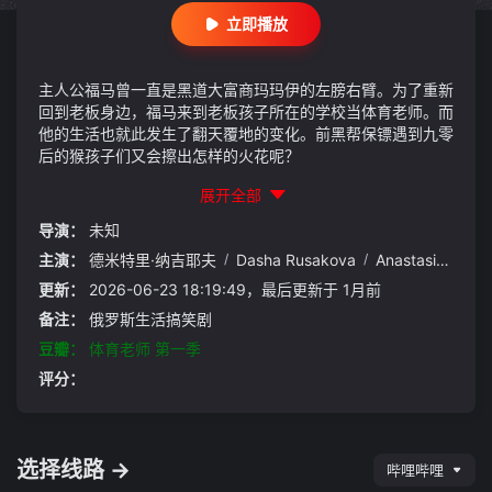
立即播放
主人公福马曾一直是黑道大富商玛玛伊的左膀右臂。为了重新
回到老板身边，福马来到老板孩子所在的学校当体育老师。而
他的生活也就此发生了翻天覆地的变化。前黑帮保镖遇到九零
后的猴孩子们又会擦出怎样的火花呢？
展开全部
导演：
未知
主演：
德米特里·纳吉耶夫
/
Dasha Rusakova
/
Anastasiya Panina
更新：
2026-06-23 18:19:49，最后更新于 1月前
备注：
俄罗斯生活搞笑剧
豆瓣：
体育老师 第一季
评分：
选择线路 →
哔哩哔哩