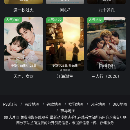
这一秒过火
问心2
九个弹孔
人气:960
人气:322
人气:661
更新至18集/共28集
更新至26集/共30集
第6集完结
天才，女友
江海潮生
三人行（2026）
RSS订阅
百度地图
谷歌地图
搜狗地图
必应地图
360地图
神马地图
66 大片网_免费电影在线观看_最新动漫高清手机在线看本站所有内容均来自互联
网分享站点所提供的公开引用信息，未提供信息上传、存储服务