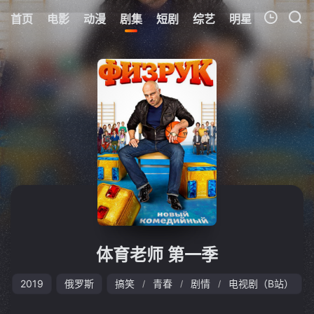
首页
电影
动漫
剧集
短剧
综艺
明星
周表
更
我的观影记录
暂无观看影片的记录
体育老师 第一季
2019
俄罗斯
搞笑
青春
剧情
电视剧（B站）
/
/
/