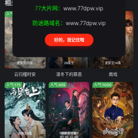
相关推荐
第19集
第20集
77大片网：
www.77dpw.vip
人气:888
人气:1196
人气:61
防迷路域名：
www.77dpw.vip
好的，我记住啦
更新至22集
26集全
更新至14集
云归槿时安
凛冬下的罪恶
南戏
人气:175
人气:455
人气:1000
更新至8集
更新至17集
已完结