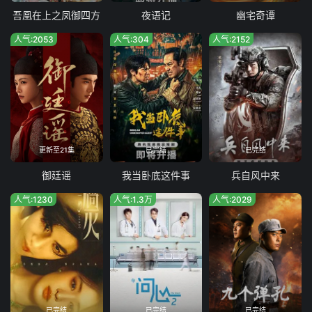
吾凰在上之凤御四方
夜语记
幽宅奇谭
人气:2053
人气:304
人气:2152
更新至21集
已完结
已完结
御廷谣
我当卧底这件事
兵自风中来
人气:1230
人气:1.3万
人气:2029
已完结
已完结
已完结