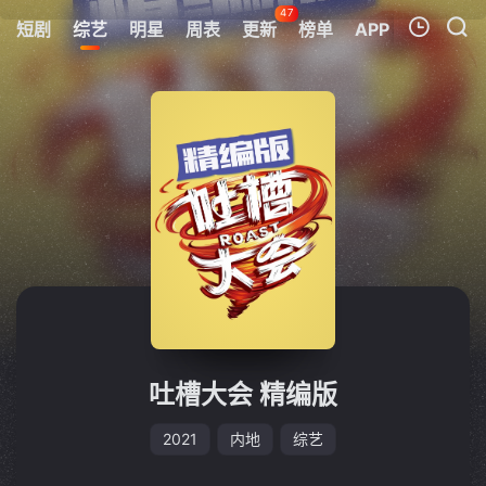
47
短剧
综艺
明星
周表
更新
榜单
APP
我的观影记录
暂无观看影片的记录
吐槽大会 精编版
2021
内地
综艺