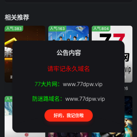
相关推荐
人气:383
人气:163
人气:804
公告内容
请牢记永久域名
更新至2022-12-31期
更新至20260807期
更新至20260805期
77大片网：
www.77dpw.vip
第三调解室
宇宙帮帮忙
爱情保卫战2026
防迷路域名：
www.77dpw.vip
人气:716
人气:662
人气:547
好的，我记住啦