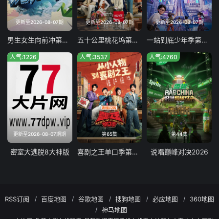
更新至2026-08-07期
更新至2026-08-07期
更新至2026-08-07期
男生女生向前冲第十四季
五十公里桃花坞第六季
一站到底少年季第二季
人气:1226
人气:3537
人气:4760
更新至2026-08-07期期
第65集
第44集
密室大逃脱8大神版
喜剧之王单口季第三季
说唱巅峰对决2026
RSS订阅
百度地图
谷歌地图
搜狗地图
必应地图
360地图
神马地图