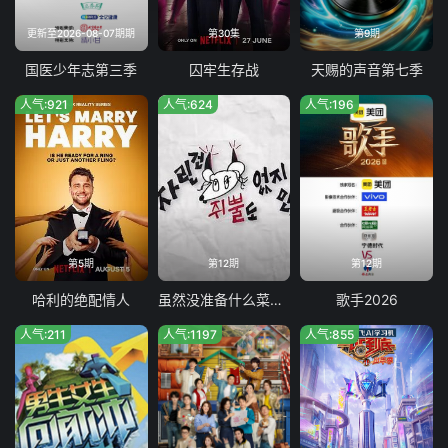
更新至2026-08-07期期
第30集
第9期
国医少年志第三季
囚牢生存战
天赐的声音第七季
人气:921
人气:624
人气:196
第5期
第12期
第12期
哈利的绝配情人
虽然没准备什么菜第四季
歌手2026
人气:211
人气:1197
人气:855