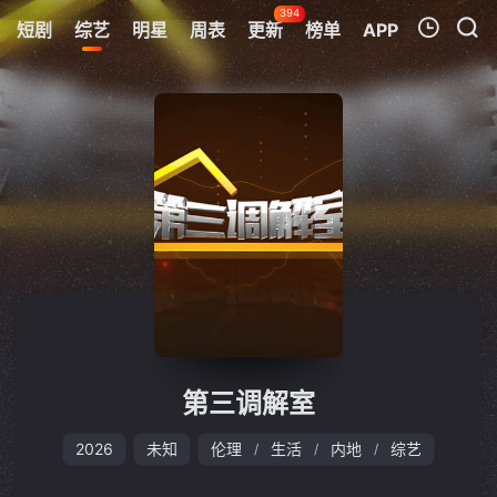
394
短剧
综艺
明星
周表
更新
榜单
APP
我的观影记录
暂无观看影片的记录
第三调解室
2026
未知
伦理
生活
内地
综艺
/
/
/