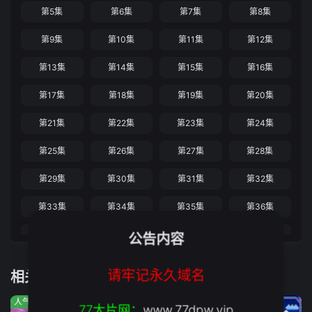
第5集
第6集
第7集
第8集
第9集
第10集
第11集
第12集
第13集
第14集
第15集
第16集
第17集
第18集
第19集
第20集
第21集
第22集
第23集
第24集
第25集
第26集
第27集
第28集
第29集
第30集
第31集
第32集
第33集
第34集
第35集
第36集
第37集
第38集
第39集
第40集
公告内容
第41集
第42集
第43集
第44集
请牢记永久域名
相关推荐
人气:504
人气:384
人气:499
77大片网：
www.77dpw.vip