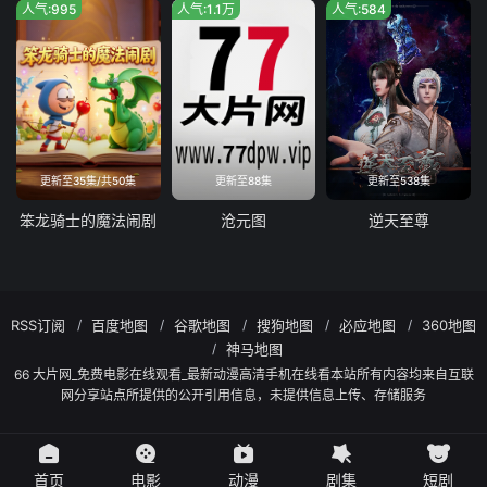
人气:995
人气:1.1万
人气:584
更新至35集/共50集
更新至88集
更新至538集
笨龙骑士的魔法闹剧
沧元图
逆天至尊
RSS订阅
百度地图
谷歌地图
搜狗地图
必应地图
360地图
神马地图
66 大片网_免费电影在线观看_最新动漫高清手机在线看本站所有内容均来自互联
网分享站点所提供的公开引用信息，未提供信息上传、存储服务
首页
电影
动漫
剧集
短剧