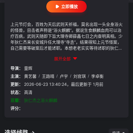
立即播放
上元节灯会，百姓为天后武则天祈福，莫名出现一头全身浴火
的怪兽，目击者声称是“浴火麒麟”。据说生食麒麟血肉可以治
疗百病，武则天随即下旨大理寺卿薛鑫七日之内查明真相。少
年狄仁杰来长安城升任大理寺“寺丞”，结果得知上元节怪案，
自己需要等破案后才能述职。本想老老实实等待述职的狄仁
杰，对这个离奇案件心痒难耐，阴差阳错卷入案件。经过一番
展开全部
调查后，狄仁杰终于找到了所谓的“浴火麒麟”，原来老王爷李
淮的孙子得了一种怪病，身上长满了坚硬的银屑，就像一只披
导演：
童辉
鳞甲的怪兽。然而，事情的真相并没有这么简单，狄仁杰因为
主演：
黄艺馨
/
王路晴
/
卢宇
/
刘官琪
/
李卓衡
擅自行动被薛鑫不喜，不允述职，将其赶回并州。狄仁杰在离
开长安前，将所有疑点串联了起来，发现始作俑者竟然是大理
更新：
2026-06-23 13:40:24，最后更新于 1月前
寺卿薛鑫。就在薛鑫利用小王爷刺杀武则天的目的即将得逞
状态：
高清
时，狄仁杰及时赶到，成功阻止了他的阴谋。
豆瓣：
狄仁杰之浴火麒麟
评分：