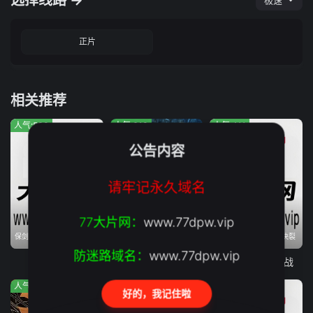
选择线路 →
极速
正片
相关推荐
人气:563
人气:613
人气:411
公告内容
请牢记永久域名
77大片网：
www.77dpw.vip
保剑锋克拉拉激战绝世妖王
2026年08月04日上映
复联内讧 美队钢铁侠决裂
防迷路域名：
www.77dpw.vip
长安伏妖
怒杀
美国队长3：内战
人气:634
人气:616
人气:632
好的，我记住啦