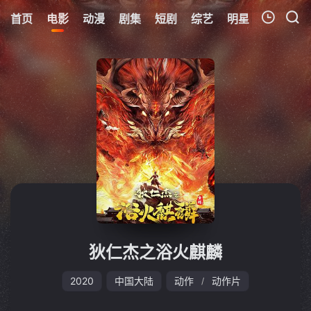
首页
电影
动漫
剧集
短剧
综艺
明星
周表
更
我的观影记录
暂无观看影片的记录
狄仁杰之浴火麒麟
2020
中国大陆
动作
动作片
/