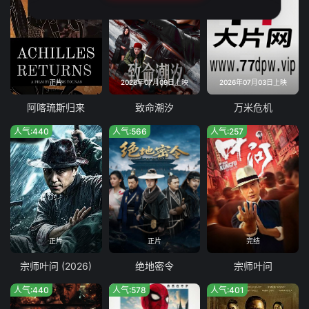
正片
2026年07月09日上映
2026年07月03日上映
阿喀琉斯归来
致命潮汐
万米危机
人气:440
人气:566
人气:257
正片
正片
完结
宗师叶问 (2026)
绝地密令
宗师叶问
人气:440
人气:578
人气:401