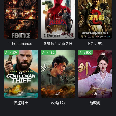
正片
抢先版
正片
The Penance
蜘蛛侠：崭新之日
不是羔羊2
人气:874
人气:183
人气:503
正片
正片
完结
侠盗绅士
烈焰狂沙
断魂剑