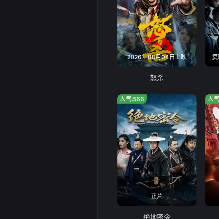
2026年08月04日上映
复
怒杀
人气:566
人气
正片
绝地密令