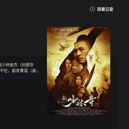
观看记录
我的观影记录
阀少帅侯杰（刘德华
暂无观看影片的记录
不在，副官曹蛮（谢
灰。落魄至少林寺期
众，并慢慢领悟了宿世