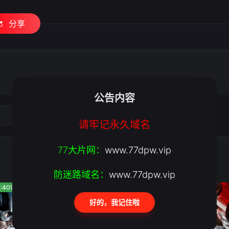
分享
公告内容
请牢记永久域名
77大片网：
www.77dpw.vip
防迷路域名：
www.77dpw.vip
:409
人气:634
人气:616
好的，我记住啦