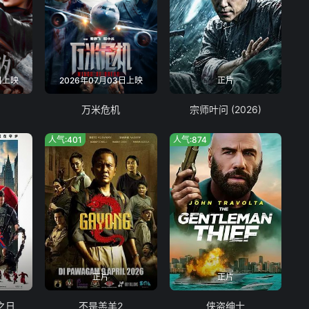
日上映
2026年07月03日上映
正片
万米危机
宗师叶问 (2026)
人气:401
人气:874
正片
正片
之日
不是羔羊2
侠盗绅士