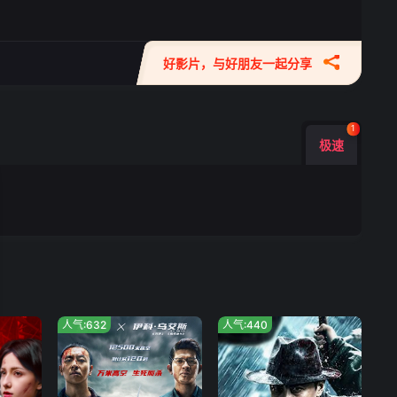
好影片，与好朋友一起分享
1
极速
人气:632
人气:440