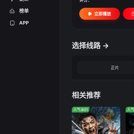
榜单
立即播放
APP
选择线路 →
正片
相关推荐
人气:601
人气