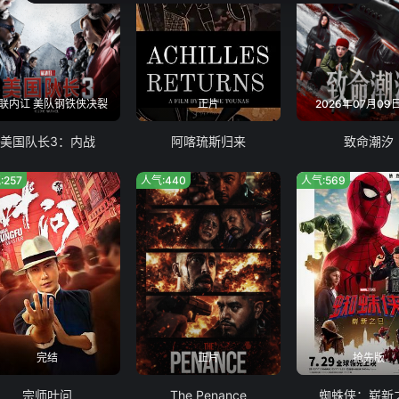
联内讧 美队钢铁侠决裂
正片
2026年07月09
美国队长3：内战
阿喀琉斯归来
致命潮汐
:257
人气:440
人气:569
完结
正片
抢先版
宗师叶问
The Penance
蜘蛛侠：崭新