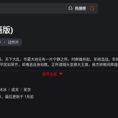
热搜榜
版)
作
动作片
/
荡，天下大乱，华夏大地无有一片宁静之所。时群雄并起，军阀混战。军
平民如草芥，却难逃自身劫数。正所谓城头变换大王旗，侯杰转眼间辉煌
夕（范冰冰 饰）离去、女儿身亡，种种打击令这个昔日的乱世修罗万念俱
展开全部
 饰）、净能（吴京 饰）、净海（余少群 饰）、净空（释延能 饰）等僧
疑之心，诚心向佛。与此同时，更大的磨难正向少林袭来……
冰冰
/
成龙
/
吴京
01:26，最后更新于 1月前