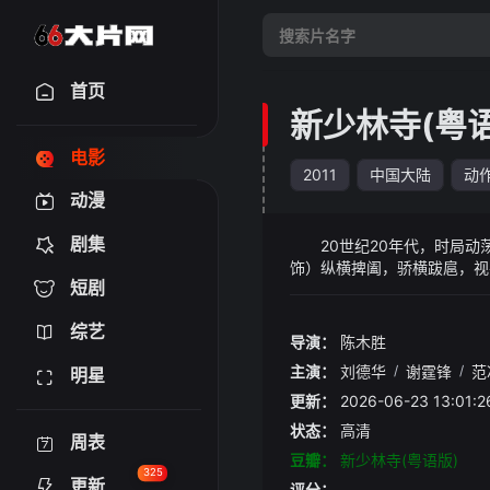
首页
新少林寺(粤语
电影
2011
中国大陆
动
动漫
剧集
20世纪20年代，时局动
饰）纵横捭阖，骄横跋扈，视
短剧
霆锋 饰）伺机上位、妻子颜
间，侯杰先后结识悟道（成龙
综艺
的罪障因果，遂放下贪嗔痴慢
导演：
陈木胜
主演：
刘德华
/
谢霆锋
/
范
明星
更新：
2026-06-23 13:
状态：
高清
周表
豆瓣：
新少林寺(粤语版)
325
更新
评分：