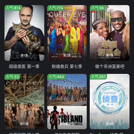
人气:814
人气:774
人气:58
第1集
第2集
第7集
超级兽医 第一季
粉雄救兵 第七季
做个非洲富豪吧
人气:33
人气:484
人气:257
第11集
第12集完结
第6期