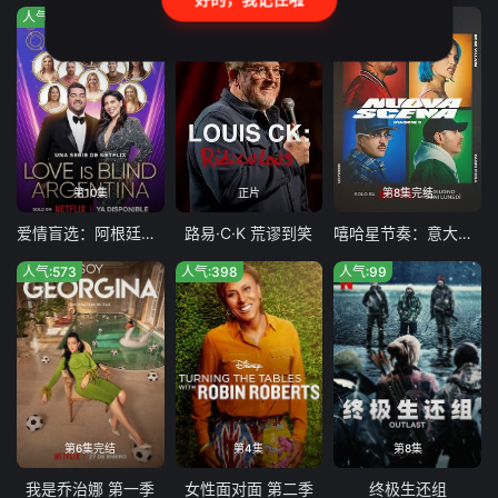
人气:123
人气:966
人气:690
第10集
正片
第8集完结
爱情盲选：阿根廷篇第二季
路易·C·K 荒谬到笑
嘻哈星节奏：意大利篇第三季
人气:573
人气:398
人气:99
第6集完结
第4集
第8集
我是乔治娜 第一季
女性面对面 第二季
终极生还组