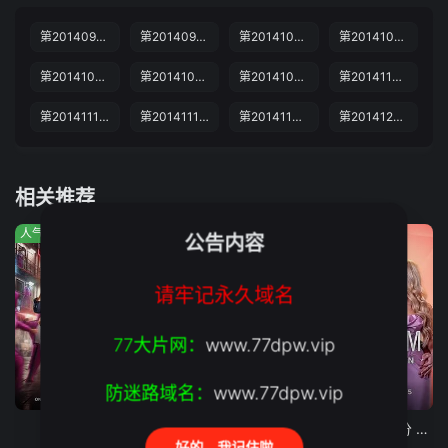
第20140923期
第20140924期
第20141001期
第20141008期
第20141015期
第20141022期
第20141029期
第20141105期
第20141112期
第20141119期
第20141126期
第20141203期
相关推荐
人气:662
人气:921
人气:530
公告内容
请牢记永久域名
77大片网：
www.77dpw.vip
防迷路域名：
www.77dpw.vip
第29集
第3期
第10期完结
囚牢生存战
哈利的绝配情人
最后通牒不结就分 第四季
好的，我记住啦