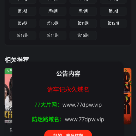
第5期
第6期
第7期
第8期
第9期
第10期
第11期
第12期
第13期
第14期
第15期
相关推荐
人气:143
人气:61
人气:939
公告内容
请牢记永久域名
77大片网：
www.77dpw.vip
防迷路域名：
www.77dpw.vip
第260805期
第260805期
第6期
我是单身第31季
刘在街头 第四季
卧底厨神
好的，我记住啦