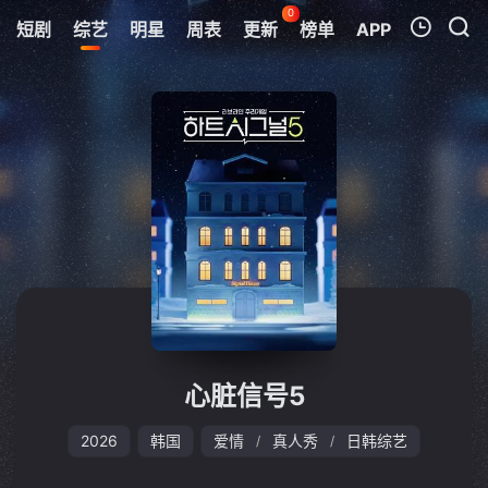
0
短剧
综艺
明星
周表
更新
榜单
APP
我的观影记录
暂无观看影片的记录
心脏信号5
2026
韩国
爱情
真人秀
日韩综艺
/
/