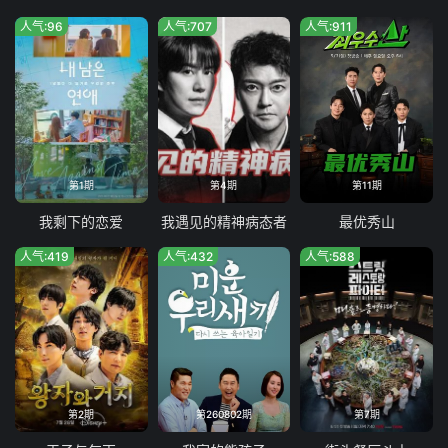
人气:96
人气:707
人气:911
第1期
第4期
第11期
我剩下的恋爱
我遇见的精神病态者
最优秀山
人气:419
人气:432
人气:588
第2期
第260802期
第7期