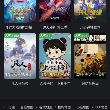
第165集
第383集
第66集
斗罗大陆II绝世唐门
逆天邪神 第二季
开心锤锤世界
人气:5459
人气:49
人气:493
连载中, 6月13日起 每周六11:00
连载中, 每周六 11:00更新
连载中, 每周日12:00更新
凡人修仙传
给孩子的上下五千年
记忆管理局
RSS订阅
百度地图
谷歌地图
搜狗地图
必应地图
360地图