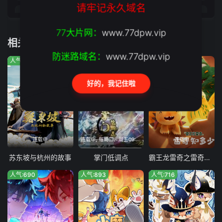
请牢记永久域名
37
38
39
40
77大片网：
www.77dpw.vip
41
42
43
44
相关推荐
45
46
47
48
防迷路域名：
www.77dpw.vip
人气:238
人气:666
人气:374
49
50
51
好的，我记住啦
连载中
连载中, 每周二、周五09:00更新
连载中
苏东坡与杭州的故事
掌门低调点
霸王龙雷奇之雷奇知多少
人气:690
人气:893
人气:716