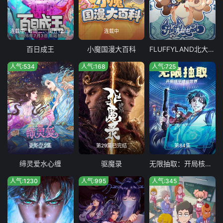
连载中, 每周二、周五12:00更新
连载中
连载中
百日成王
小魔国漫大百科
FLUFFYLAND北大陆篇动态漫
人气:534
人气:168
人气:725
更新至2集
第29集已完结
第84集
缔灵爱水心缠
驱魔录
无限抽取：开局核平修仙世界
人气:1230
人气:995
人气:345