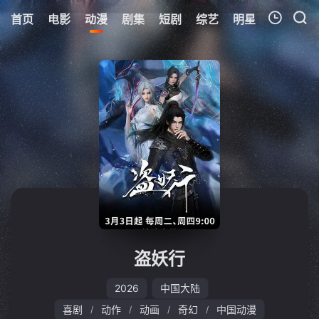
首页
电影
动漫
剧集
短剧
综艺
明星
周表
更
我的观影记录
暂无观看影片的记录
盗妖行
2026
中国大陆
喜剧
动作
动画
奇幻
中国动漫
/
/
/
/