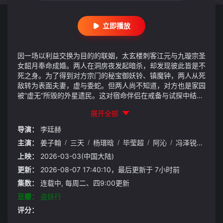
立即播放
因一场以利益交换为目的的联姻，太玄楼刺客江元与九璇宗圣
女韶月奉命成婚。两人在洞房夜发起暗杀，却发现彼此皆是不
死之身。为了得到对方宗门的秘宝御妖铃、镇魔钟，两人从死
敌转为表面夫妻，虚与委蛇。但两人尚不知道，对方也是家园
被“虚无”所毁的外星遗民。这对宿命伴侣在戒备与试探中结成
同盟，不仅要寻找遗失飞船化做的秘宝，更要对抗虎视眈眈的
展开全部
整个修仙界，在危机四伏中寻找击败“虚无”的希望。
导演：
李廷赫
主演：
姜子翰
/
三天
/
杨瑨晗
/
毕莹超
/
阿沁
/
冯泽锐
/
唐策
上映：
2026-03-03(中国大陆)
更新：
2026-08-07 17:40:10，最后更新于 7小时前
集数：
连载中, 每周二、四9:00更新
豆瓣：
盗妖行
评分：