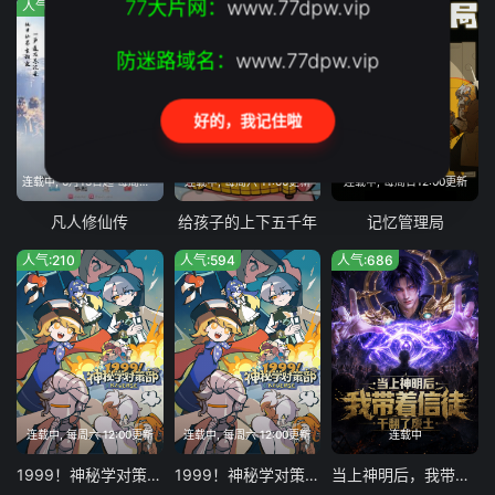
77大片网：
www.77dpw.vip
人气:5433
人气:46
人气:493
第49集
第50集
第51集
第52集
防迷路域名：
www.77dpw.vip
第53集
第54集
第55集
第56集
好的，我记住啦
第57集
第58集
第59集
第60集
第61集
第62集
第63集
第64集
连载中, 6月13日起 每周六11:00
连载中, 每周六 11:00更新
连载中, 每周日12:00更新
第65集
第66集
第67集
第68集
凡人修仙传
给孩子的上下五千年
记忆管理局
第69集
第70集
第71集
第72集
人气:210
人气:594
人气:686
第73集
第74集
第75集
第76集
第77集
第78集
第79集
第80集
第81集
第82集
第83集
第84集
第85集
第86集
第87集
第88集
连载中, 每周六 12:00更新
连载中, 每周六 12:00更新
连载中
第89集
第90集
第91集
第92集
1999！神秘学对策部英配版
1999！神秘学对策部中配版
当上神明后，我带着信徒干翻了废土