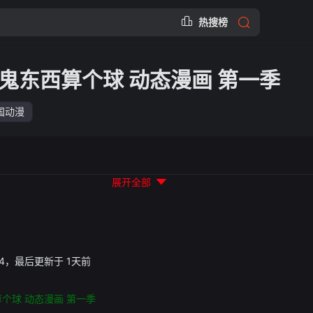
热搜榜
鬼东西算个球 动态漫画 第一季
国动漫
展开全部
44:34，最后更新于 1天前
个球 动态漫画 第一季