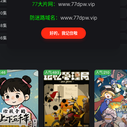
42集
第43集
第44集
第45集
77大片网：
www.77dpw.vip
50集
第51集
第52集
第53集
防迷路域名：
www.77dpw.vip
58集
第59集
第60集
第61集
好的，我记住啦
66集
第67集
第68集
第69集
74集
第75集
第76集
第77集
82集
第83集
第84集
第85集
:46
人气:493
人气:210
90集
第91集
第92集
第93集
98集
第99集
第100集
第101集
06集
第107集
第108集
第109集
14集
第115集
第116集
第117集
22集
第123集
第124集
第125集