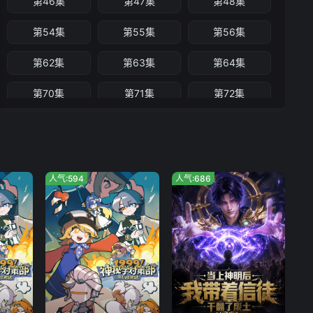
第46集
第47集
第48集
第54集
第55集
第56集
第62集
第63集
第64集
第70集
第71集
第72集
第78集
第79集
第80集
第86集
第87集
第88集
人气:594
人气:686
第94集
第95集
第96集
第102集
第103集
第104集
第110集
第111集
第112集
第118集
第119集
第120集
第126集
第127集
第128集