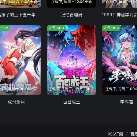
载中, 每周六 11:00更新
连载中, 每周日12:00更新
连载中, 每周六 12
30集
第131集
第132集
第133集
给孩子的上下五千年
记忆管理局
38集
第139集
第140集
第141集
:502
人气:689
人气:998
46集
第147集
第148集
第149集
54集
第155集
第156集
第157集
62集
第163集
第164集
第165集
70集
第171集
第172集
第173集
载中, 每周一 09:00更新
连载中, 每周二、周五12:00更新
连载中, 每周三 09
78集
第179集
第180集
第181集
成也萧河
百日成王
李熊猫
86集
第187集
第188集
第189集
94集
第195集
第196集
第197集
02集
第203集
第204集
第205集
RSS订阅
百