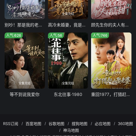
全集完结
全集完结
全集完结
别吵！那是我的老板兼老公
高冷未婚妻，竟是顶头上司
顾先生你的夫人有点甜
人气:626
人气:56
人气:746
全集完结
全集完结
全集完结
等不到说我爱你
东北往事·1980
重回1977，打猎赶山娶老婆
RSS订阅
百度地图
谷歌地图
搜狗地图
必应地图
360地图
神马地图