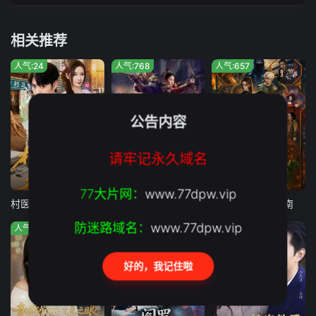
相关推荐
人气:24
人气:768
人气:657
公告内容
请牢记永久域名
全集完结
第41集已完结
全集完结
77大片网：
www.77dpw.vip
村医，我能看见疾病词条
孤城照：惊变
异世界生存指南
防迷路域名：
www.77dpw.vip
人气:360
人气:772
人气:29
好的，我记住啦