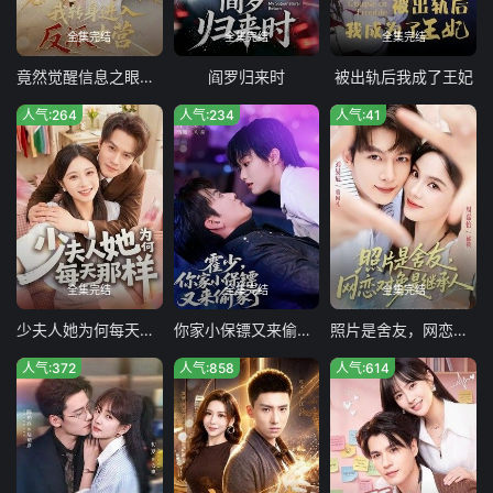
全集完结
全集完结
全集完结
竟然觉醒信息之眼，我转身进入反派大营
阎罗归来时
被出轨后我成了王妃
人气:264
人气:234
人气:41
全集完结
全集完结
全集完结
少夫人她为何每天那样
你家小保镖又来偷家了
照片是舍友，网恋对象是继承人
人气:372
人气:858
人气:614