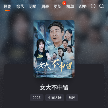
0
短剧
综艺
明星
周表
更新
榜单
APP
我的观影记录
暂无观看影片的记录
女大不中留
2025
中国大陆
短剧