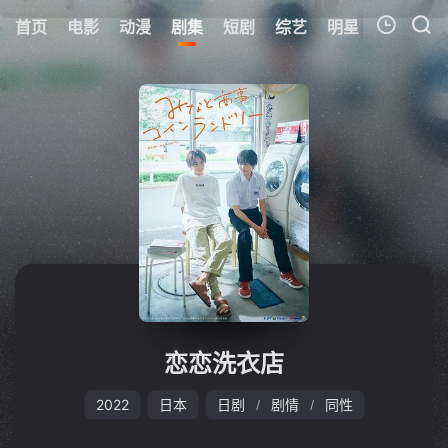
首页
电影
动漫
剧集
短剧
综艺
明星
周表
更
我的观影记录
暂无观看影片的记录
恋恋洗衣店
2022
日本
日剧
剧情
同性
/
/