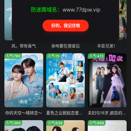
防迷路域名：
www.77dpw.vip
好的，我记住啦
第96集
第3集
第30集
风，带有香气
亲吻要在搜查后
丰臣兄弟！
人气:780
人气:15
人气:472
第2集
第5集
第6集
你的天空～晴转恋～
夏色之云掀起恋爱与风暴
夫妇与16岁,疯狂的邻居
人气:360
人气:639
人气:699