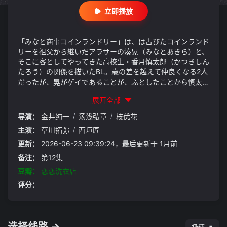
立即播放
「みなと商事コインランドリー」は、は古びたコインランド
リーを祖父から継いだアラサーの湊晃（みなとあきら）と、
そこに客としてやってきた高校生・香月慎太郎（かつきしん
たろう）の関係を描いたBL。歳の差を越えて仲良くなる2人
だったが、晃がゲイであることが、ふとしたことから慎太郎
にバレてしまい……。
展开全部
导演：
金井纯一
/
汤浅弘章
/
枝优花
主演：
草川拓弥
/
西垣匠
更新：
2026-06-23 09:39:24，最后更新于 1月前
备注：
第12集
豆瓣：
恋恋洗衣店
评分：