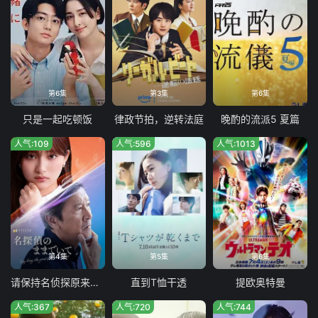
第6集
第3集
第6集
只是一起吃顿饭
律政节拍，逆转法庭
晚酌的流派5 夏篇
人气:109
人气:596
人气:1013
第4集
第5集
第6集
请保持名侦探原来的样子
直到T恤干透
提欧奥特曼
人气:367
人气:720
人气:744