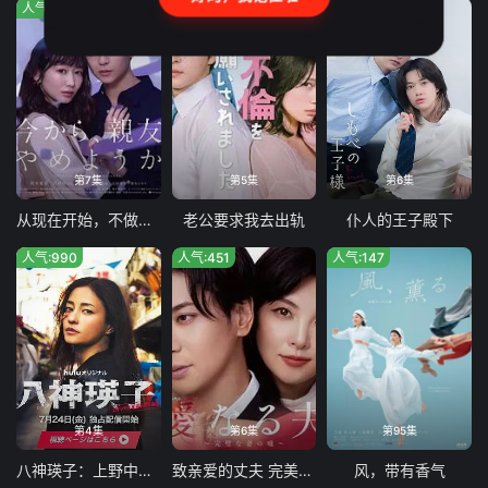
人气:744
人气:310
人气:409
第7集
第5集
第6集
从现在开始，不做朋友了吧
老公要求我去出轨
仆人的王子殿下
人气:990
人气:451
人气:147
第4集
第6集
第95集
八神瑛子：上野中央署组织犯罪对策课
致亲爱的丈夫 完美妻子的谎言
风，带有香气