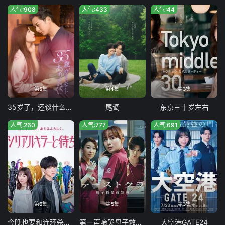
人气:908
人气:433
人气:44
第5集
第4集
第3集
35岁了，还谈什么恋爱
尾调
东京三十岁左右
人气:260
人气:777
人气:691
第6集
第5集
第3集
今晚也要和连环杀手约会
第一声啼哭母子救命急救班
大空港GATE24