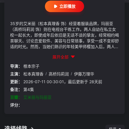
立即播放
35岁的艾米丽（松本真理香 饰）经营着服装品牌，玛丽亚
（高桥玛莉润 饰）则在电视台干练工作。两人自幼在私立女
校一起长大，即使成年后依旧是无话不谈的挚友，经常相约喝
茶聊天、讨论恋爱软件、美容与日常琐事，享受一成不变却舒
适的时光。然而，当她们熟识的年轻美甲师樱加入后，两人逐
渐意识到，流行话题、短视频乃至周遭环境，都在悄悄与自己
展开全部
脱节。一句“姐姐们以后想成为什么样的人？”更让她们无言以
对。面对年龄焦虑与对青春的留恋，两位35岁女性开始重新
导演：
根本宗子
思考幸福的模样，并踏上寻找属于自己人生答案的旅程。
主演：
松本真理香
/
高桥玛莉润
/
伊藤万理华
更新：
2026-07-11 00:30:01，最后更新于 28天前
备注：
第4集
豆瓣：
艾米丽与玛丽亚
评分：