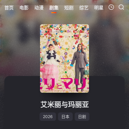
首页
电影
动漫
剧集
短剧
综艺
明星
周表
更
我的观影记录
暂无观看影片的记录
艾米丽与玛丽亚
2026
日本
日剧