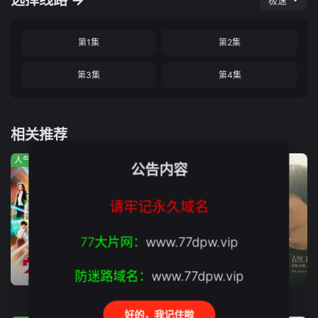
选择线路 →
极速
第1集
第2集
第3集
第4集
相关推荐
人气:1009
人气:367
人气:720
公告内容
请牢记永久域名
77大片网：
www.77dpw.vip
第6集
第6集
第6集
防迷路域名：
www.77dpw.vip
提欧奥特曼
度假法则
普通的恋爱
好的，我记住啦