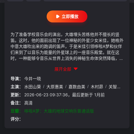
立即播放
为了准备学校音乐会的演出，大雄埋头苦练他并不擅长的竖
笛。这时，他的面前出现了一位神秘的外星少女米佳，她格外
中意大雄吹出来的跑调的笛声，于是米佳引领哆啦A梦和伙伴
们来到了以音乐为能量的外星球上的一座音乐殿堂。就在这
时，一种能够令音乐从世界上消失的神秘生命体突然降临，地
球陷入危机……！哆啦A梦和伙伴们究竟能否拯救音乐的未来
展开全部
和地球危机呢？
导演：
今井一晓
主演：
水田山葵
/
大原惠美
/
嘉数由美
/
木村昴
/
关智一
/
长
更新：
2026-06-23 09:37:36，最后更新于 1月前
备注：
高清
豆瓣：
哆啦A梦：大雄的地球交响乐普通话版
评分：