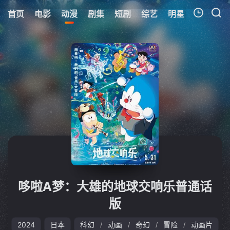
首页
电影
动漫
剧集
短剧
综艺
明星
周表
更
我的观影记录
暂无观看影片的记录
哆啦A梦：大雄的地球交响乐普通话
版
2024
日本
科幻
动画
奇幻
冒险
动画片
/
/
/
/