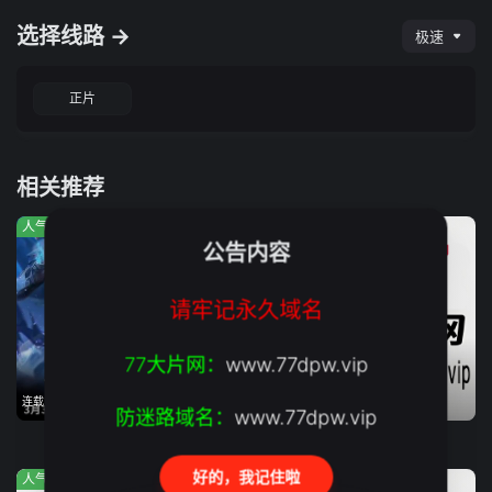
选择线路 →
极速
正片
相关推荐
人气:1335
人气:613
人气:568
公告内容
请牢记永久域名
77大片网：
www.77dpw.vip
连载中, 每周二、四9:00更新
连载中, 每周四11:00更新
全剧集
防迷路域名：
www.77dpw.vip
盗妖行
将夜
末世暴富
好的，我记住啦
人气:672
人气:360
人气:382