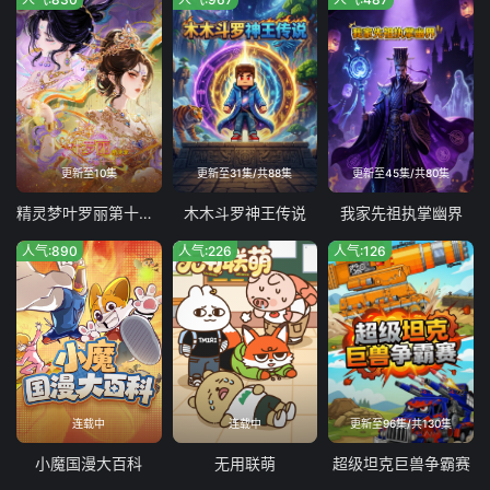
更新至10集
更新至31集/共88集
更新至45集/共80集
精灵梦叶罗丽第十一季（下）
木木斗罗神王传说
我家先祖执掌幽界
人气:890
人气:226
人气:126
连载中
连载中
更新至96集/共130集
小魔国漫大百科
无用联萌
超级坦克巨兽争霸赛