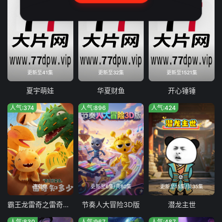
更新至41集
更新至32集
更新至1521集
夏宇萌娃
华夏财鱼
开心锤锤
人气:374
人气:896
人气:424
连载中
更新至6集/共80集
更新至15集/共35集
霸王龙雷奇之雷奇知多少
节奏人大冒险3D版
潜龙主世
人气:830
人气:967
人气:487