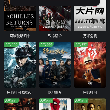
正片
2026年07月09日上映
2026年07月03日上映
阿喀琉斯归来
致命潮汐
万米危机
人气:440
人气:566
人气:257
正片
正片
完结
宗师叶问 (2026)
绝地密令
宗师叶问
人气:440
人气:582
人气:401