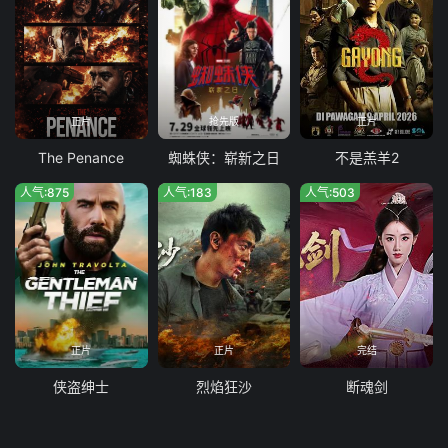
正片
抢先版
正片
The Penance
蜘蛛侠：崭新之日
不是羔羊2
人气:875
人气:183
人气:503
正片
正片
完结
侠盗绅士
烈焰狂沙
断魂剑