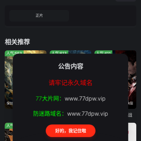
正片
相关推荐
人气:563
人气:613
人气:411
公告内容
请牢记永久域名
77大片网：
www.77dpw.vip
保剑锋克拉拉激战绝世妖王
2026年08月04日上映
复联内讧 美队钢铁侠决裂
防迷路域名：
www.77dpw.vip
长安伏妖
怒杀
美国队长3：内战
人气:634
人气:618
人气:632
好的，我记住啦