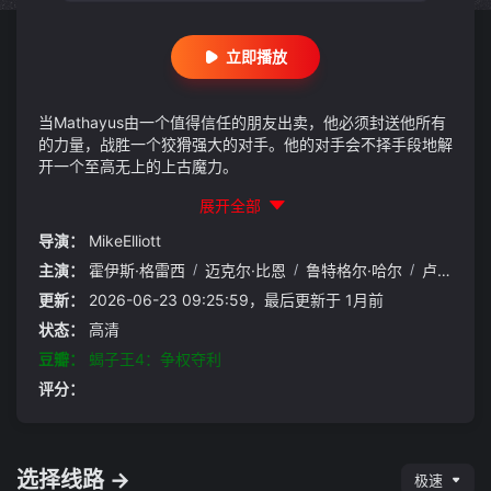
立即播放
当Mathayus由一个值得信任的朋友出卖，他必须封送他所有
的力量，战胜一个狡猾强大的对手。他的对手会不择手段地解
开一个至高无上的上古魔力。
展开全部
导演：
MikeElliott
主演：
霍伊斯·格雷西
/
迈克尔·比恩
/
鲁特格尔·哈尔
/
卢·弗里基诺
更新：
2026-06-23 09:25:59，最后更新于 1月前
状态：
高清
豆瓣：
蝎子王4：争权夺利
评分：
选择线路 →
极速