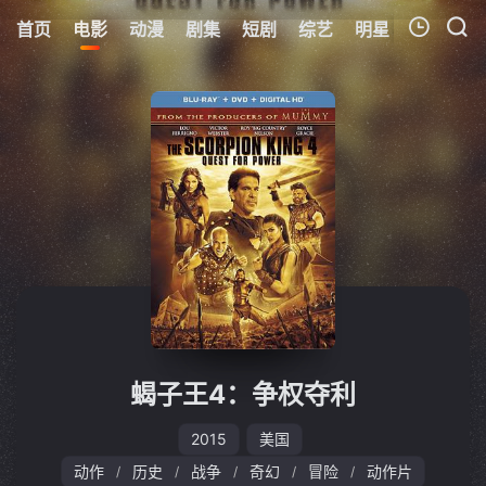
首页
电影
动漫
剧集
短剧
综艺
明星
周表
更
我的观影记录
暂无观看影片的记录
蝎子王4：争权夺利
2015
美国
动作
历史
战争
奇幻
冒险
动作片
/
/
/
/
/