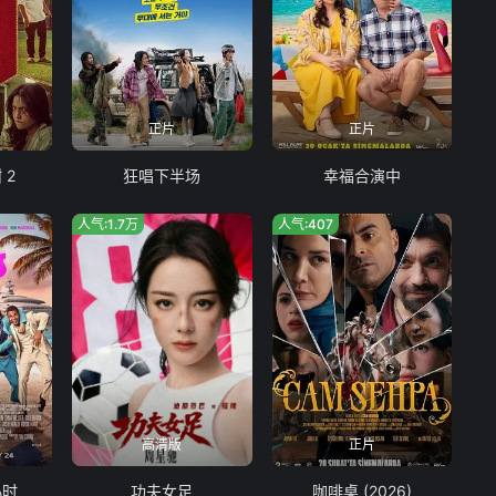
正片
正片
 2
狂唱下半场
幸福合演中
人气:1.7万
人气:407
高清版
正片
小时
功夫女足
咖啡桌 (2026)