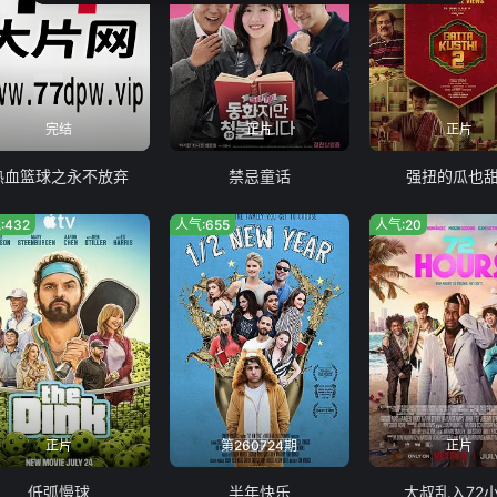
完结
正片
正片
热血篮球之永不放弃
禁忌童话
强扭的瓜也甜
:432
人气:655
人气:20
正片
第260724期
正片
低弧慢球
半年快乐
大叔乱入72