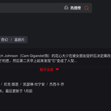
热搜榜
奇幻
喜剧片
/
Johnson（Cam Gigandet饰）的花心大少在被女朋友捉奸后决定
”的愿，然后第二天早上起来发现“它”变成了人型…
展开全部
/
尼克·图恩
/
凯瑟琳·坎宁安
/
杰西卡·乔
22:06，最后更新于 1月前