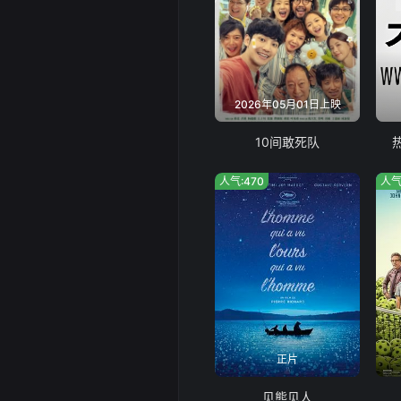
2026年05月01日上映
10间敢死队
人气:470
人气
正片
见熊见人