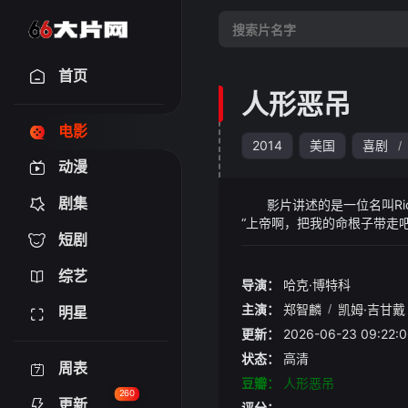
首页
人形恶吊
电影
2014
美国
喜剧
/
动漫
剧集
影片讲述的是一位名叫Rich 
“上帝啊，把我的命根子带走吧
短剧
综艺
导演：
哈克·博特科
主演：
郑智麟
/
凯姆·吉甘戴
明星
更新：
2026-06-23 09:
状态：
高清
周表
豆瓣：
人形恶吊
260
更新
评分：