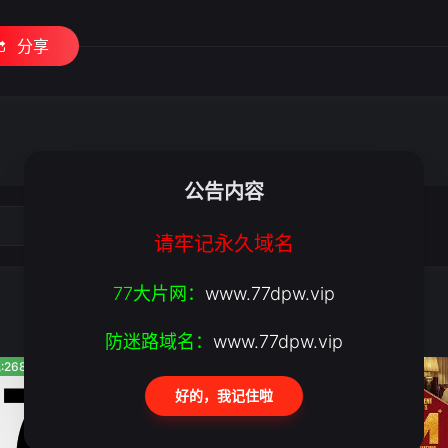
分享
公告内容
请牢记永久域名
77大片网：
www.77dpw.vip
防迷路域名：
www.77dpw.vip
:268
人气:225
人气:585
好的，我记住啦