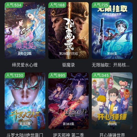
人气:534
人气:168
人气:725
更新至2集
第29集已完结
第84集
缔灵爱水心缠
驱魔录
无限抽取：开局核平修仙世界
人气:1230
人气:995
人气:345
第165集
第383集
第66集
斗罗大陆II绝世唐门
逆天邪神 第二季
开心锤锤世界