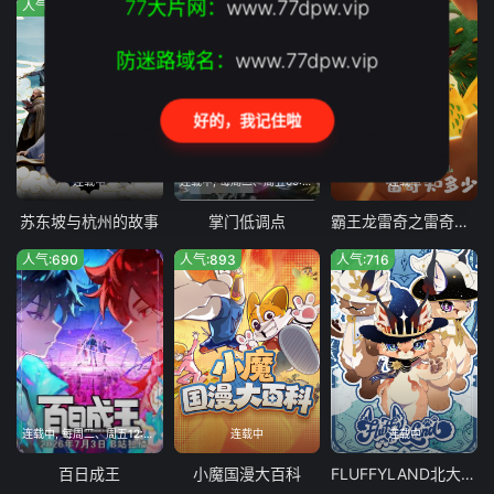
77大片网：
www.77dpw.vip
人气:238
人气:666
人气:374
防迷路域名：
www.77dpw.vip
好的，我记住啦
连载中
连载中, 每周二、周五09:00更新
连载中
苏东坡与杭州的故事
掌门低调点
霸王龙雷奇之雷奇知多少
人气:690
人气:893
人气:716
连载中, 每周二、周五12:00更新
连载中
连载中
百日成王
小魔国漫大百科
FLUFFYLAND北大陆篇动态漫