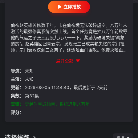
立即播放
仙帝赵英雄苦修数千年，卡在仙帝境无法破碎虚空。八万年未
激活的最强修真系统突然上线，首个任务竟是抽八万年前欺辱
他的气运之子张三屁股九九八十一下，奖励为破境关键“鸿蒙
道韵”。赵英雄回归青云宗，发现张三已成美艳失忆的宗门祖
师，宗门衰败仅剩三女弟子，还遭嗜血门围攻。他覆灭嗜血门
后完成任务，张三晋级金丹，自己也获鸿蒙道韵。系统坑人不
展开全部
断：猎捕活物不说明规则、发筑基体验卡坑他变筑基期，引来
血冥渊、天机老人追杀。赵英雄靠仙帝智慧忽悠弟子、拖延时
导演：
未知
间，待神兽归来恢复实力反杀天机老人，收编鸿蒙仙府、天剑
主演：
未知
圣地，将青云宗打造成青云
更新：
2026-08-05 11:44:40，最后更新于 2天前
集数：
第32集
豆瓣：
穿越时空成仙帝，系统迟到八万年
评分：