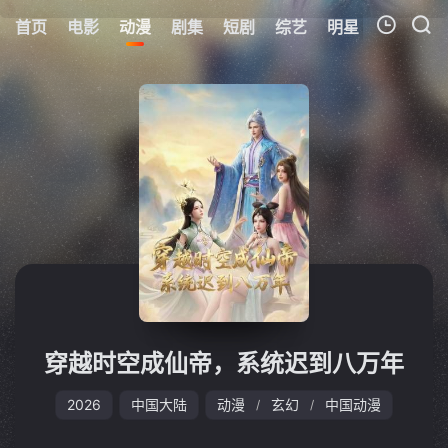
首页
电影
动漫
剧集
短剧
综艺
明星
周表
更
我的观影记录
暂无观看影片的记录
穿越时空成仙帝，系统迟到八万年
2026
中国大陆
动漫
玄幻
中国动漫
/
/