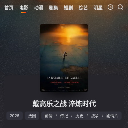
首页
电影
动漫
剧集
短剧
综艺
明星
周表
更
我的观影记录
暂无观看影片的记录
戴高乐之战 淬炼时代
2026
法国
剧情
传记
历史
战争
剧情片
/
/
/
/