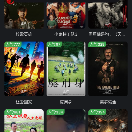
正片
正片
正片
校歌英雄
小鬼特工队3
奥莉佛是狗，（天哪！！）这家伙电影版
人气:777
人气:97
人气:329
正片
正片
正片
让爱回家
废用身
离群索金
人气:681
人气:334
人气:394