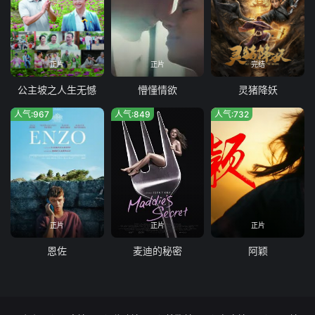
正片
正片
完结
公主坡之人生无憾
懵懂情欲
灵猪降妖
人气:967
人气:849
人气:732
正片
正片
正片
恩佐
麦迪的秘密
阿颖