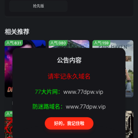
抢先版
相关推荐
人气:831
人气:380
人气:159
公告内容
请牢记永久域名
77大片网：
www.77dpw.vip
正片
正片
正片
晚宴上的死亡
奇怪的零食店钱天堂
避风港湾
防迷路域名：
www.77dpw.vip
人气:640
人气:297
人气:458
好的，我记住啦