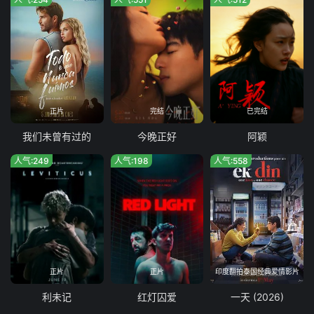
正片
完结
已完结
我们未曾有过的
今晚正好
阿颖
人气:249
人气:198
人气:558
正片
正片
印度翻拍泰国经典爱情影片
利未记
红灯囚爱
一天 (2026)