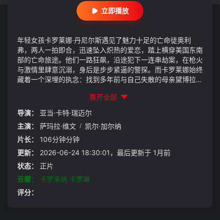
立即播放
年轻女孩卡罗莱娜·丹尼尔斯遇见了魅力十足的亡命徒奥利
弗，两人一拍即合，迅速坠入炽热的爱恋，踏上横穿美国东南
部的亡命旅途。他们一路狂飙，沿途犯下一连串劫案，在枪火
与激情里肆意沉溺，身后是步步紧逼的警探。而卡罗莱娜始终
藏着一个深埋的执念：找到多年前与自己失散的母亲黛博拉。
随着旅途不断推进，旧日的秘密不断浮出水面，两人的关系与
展开全部
前路，都在爱欲与危险里不断滑向失控。
导演：
亚当·卡特·瑞迈尔
主演：
萨玛拉·维文
/
凯尔·加尔纳
片长：
106分钟分钟
更新：
2026-06-24 18:30:01，最后更新于 1月前
状态：
正片
豆瓣：
卡罗来纳 卡罗琳
评分：