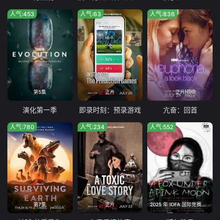
人气:453
人气:63
人气:836
第5集
正片
正片
演化第一季
即录时刻：预录游戏
亢奋：回首
人气:780
人气:234
人气:552
第7集
正片
2025 年 IDFA 国际竞赛单元最佳影片