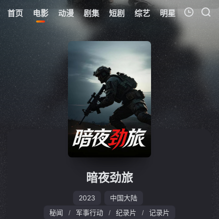
首页
电影
动漫
剧集
短剧
综艺
明星
周表
更
我的观影记录
暂无观看影片的记录
暗夜劲旅
2023
中国大陆
秘闻
军事行动
纪录片
记录片
/
/
/