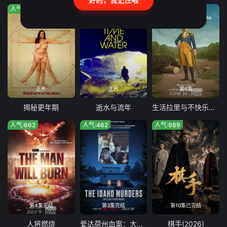
好的，我记住啦
人气:667
人气:813
人气:185
正片
正片
第6集
揭秘更年期
逝水与流年
生活拉里与不快乐的追求 一部美国史
人气:662
人气:462
人气:989
第4集完结
第3集完结
第10集已完结
人将燃烧
爱达荷州血案：大学梦魇
棋手(2026)