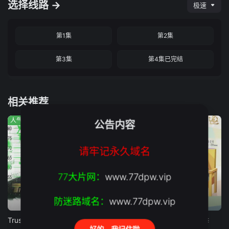
选择线路 →
极速
第1集
第2集
第3集
第4集已完结
相关推荐
人气:790
人气:296
人气:39
公告内容
请牢记永久域名
77大片网：
www.77dpw.vip
防迷路域名：
www.77dpw.vip
正片
正片
第13集
Trustor丑闻：瑞典金融案内幕
鸡肉帝国：快餐阴谋
十三邀第九季