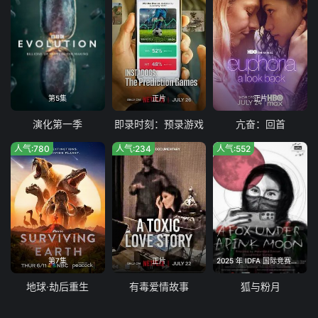
第5集
正片
正片
演化第一季
即录时刻：预录游戏
亢奋：回首
人气:780
人气:234
人气:552
第7集
正片
2025 年 IDFA 国际竞赛单元最佳影片
地球·劫后重生
有毒爱情故事
狐与粉月