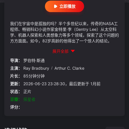
立即播放
我们在宇宙中是孤独的吗？半个多世纪以来，传奇的NASA工
程师、畅销科幻小说作家金特里·李（Gentry Lee）从太空科
学、机器人探索和人类想象力等多个领域，探索了这个问题的
方方面面。如今，82岁高龄的他得出了一个惊人的结论。
展开全部
导演：
罗伯特·斯通
主演：
Ray Bradbury
/
Arthur C. Clarke
片长：
85分钟分钟
更新：
2026-06-23 23:28:30，最后更新于 1月前
状态：
正片
豆瓣：
探星者
评分：