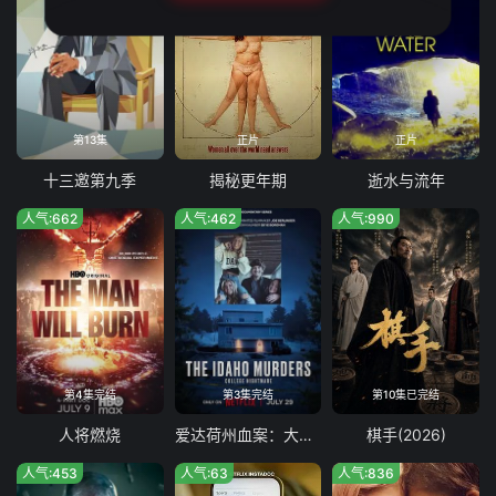
第13集
正片
正片
十三邀第九季
揭秘更年期
逝水与流年
人气:662
人气:462
人气:990
第4集完结
第3集完结
第10集已完结
人将燃烧
爱达荷州血案：大学梦魇
棋手(2026)
人气:453
人气:63
人气:836