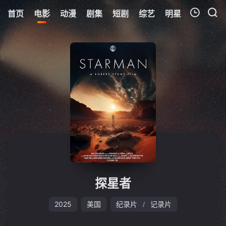
首页
电影
动漫
剧集
短剧
综艺
明星
周表
更
我的观影记录
暂无观看影片的记录
探星者
2025
美国
纪录片
记录片
/