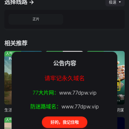
选择线路 →
极速
正片
相关推荐
人气:185
人气:790
人气:296
公告内容
请牢记永久域名
77大片网：
www.77dpw.vip
第7集完结
正片
正片
防迷路域名：
www.77dpw.vip
生活拉里与不快乐的追求 一部美国史
Trustor丑闻：瑞典金融案内幕
鸡肉帝国：快餐阴谋
人气:41
人气:669
人气:813
好的，我记住啦