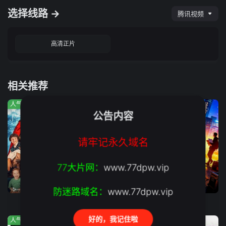
选择线路 →
腾讯视频
高清正片
相关推荐
人气:295
人气:458
人气:777
公告内容
请牢记永久域名
77大片网：
www.77dpw.vip
正片
正片
正片
防迷路域名：
www.77dpw.vip
小鬼特工队3
奥莉佛是狗，（天哪！！）这家伙电影版
让爱回家
好的，我记住啦
人气:97
人气:329
人气:681