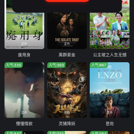
正片
正片
正片
废用身
离群索金
公主坡之人生无憾
人气:330
人气:393
人气:967
正片
完结
正片
懵懂情欲
灵猪降妖
恩佐
人气:847
人气:732
人气:364