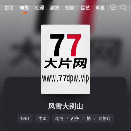
首页
电影
动漫
剧集
短剧
综艺
明星
周表
更
我的观影记录
暂无观看影片的记录
风雪大别山
1961
中国
剧情
战争
情
剧情片
/
/
/