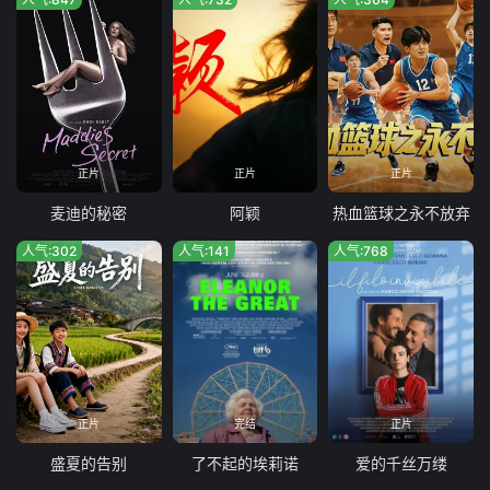
正片
正片
正片
麦迪的秘密
阿颖
热血篮球之永不放弃
人气:302
人气:141
人气:768
正片
完结
正片
盛夏的告别
了不起的埃莉诺
爱的千丝万缕