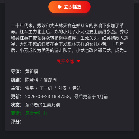
立即播放
二十年代未，秀珍和丈夫林天祥在郑从义的影响下参加了革
命。红军主力北上后，郑的小儿子小龙也要上前线参战。秀珍
和吴红英在带领群众转移途中被俘，生死关头，红英抱敌人跳
崔，大难不死的红英在崔下发现林天祥的女儿小芳。十几年
后，小芳成长为优秀的游击队员，小龙也改名郑云龙，成为部
队一名基层干部。1947年，刘邓大军挺进大别山，郑云龙和
展开全部
已经是师长的林天祥回到魂牵梦绕的故乡，百感交集。当地游
击队负责人就是当年的吴红英，见到部队重新打回来，她和小
导演：
黄祖模
芳非常高兴。此时林天祥并不知道小芳是自己失散多年的女
编剧：
陈登科
/
鲁彦周
儿，重逢的日子还远吗……
主演：
雷平
/
丁一虹
/
刘汉
/
尹达
更新：
2026-06-23 16:47:58，最后更新于 1月前
状态：
革命者的生离死别
豆瓣：
风雪大别山
评分：