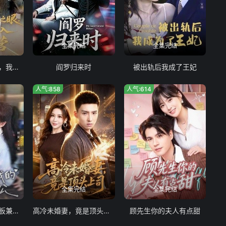
全集完结
全集完结
竟然觉醒信息之眼，我转身进入反派大营
阎罗归来时
被出轨后我成了王妃
人气:858
人气:614
全集完结
全集完结
别吵！那是我的老板兼老公
高冷未婚妻，竟是顶头上司
顾先生你的夫人有点甜