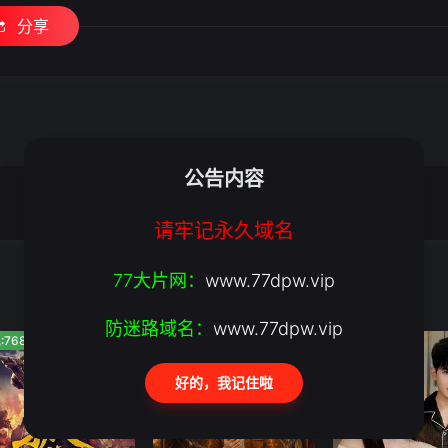
分享
公告内容
请牢记永久域名
77大片网：
www.77dpw.vip
防迷路域名：
www.77dpw.vip
:768
人气:657
人气:360
好的，我记住啦