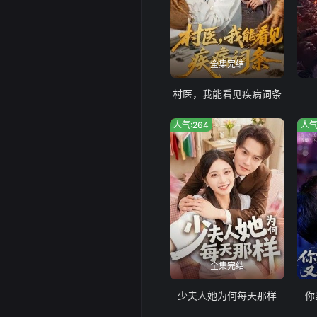
全集完结
村医，我能看见疾病词条
人气:264
人气
全集完结
少夫人她为何每天那样
你