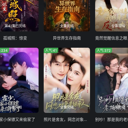
第41集已完结
全集完结
全集完结
孤城照：惊变
异世界生存指南
:234
人气:41
人气:372
全集完结
全集完结
全集完结
家小保镖又来偷家了
照片是舍友，网恋对象是继承人