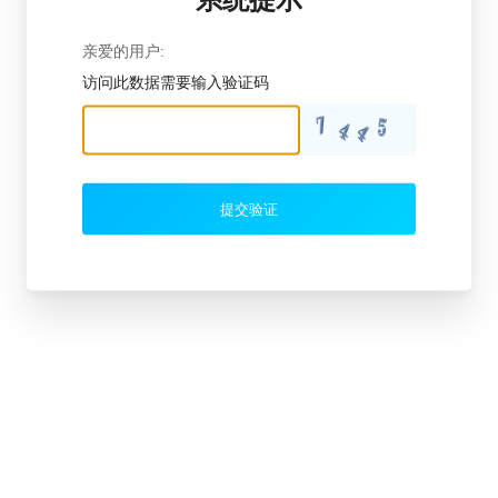
亲爱的用户:
访问此数据需要输入验证码