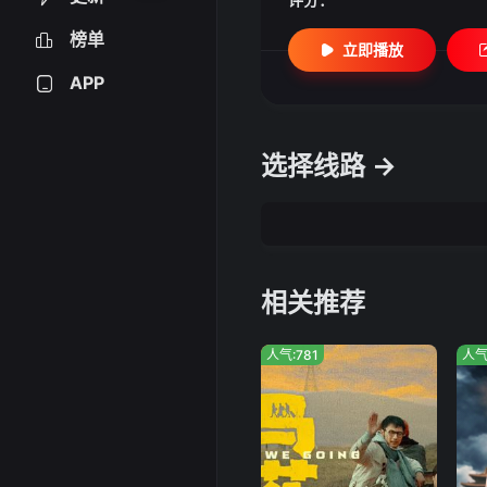
榜单
立即播放
APP
选择线路 →
相关推荐
人气:781
人气