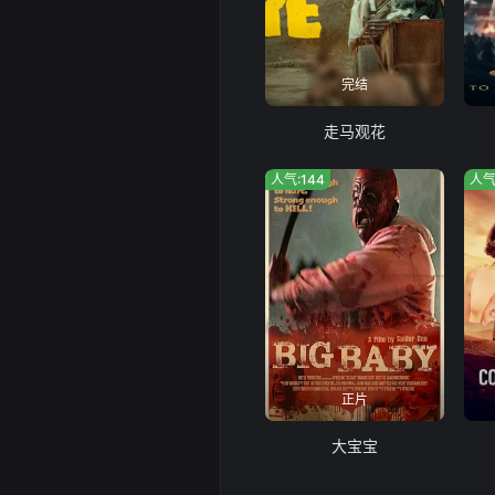
完结
走马观花
人气:144
人气
正片
大宝宝