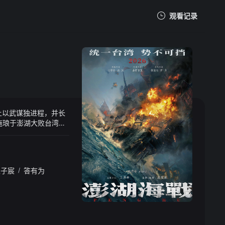
观看记录
我的观影记录
土以武谋独进程，并长
暂无观看影片的记录
施琅于澎湖大败台湾水
王子宸
/
答有为