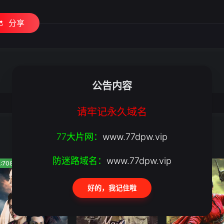
分享
公告内容
请牢记永久域名
77大片网：
www.77dpw.vip
防迷路域名：
www.77dpw.vip
:708
人气:988
人气:800
好的，我记住啦