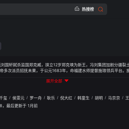
热搜榜
锡范刘国轩弑杀监国郑克臧，挟立12岁郑克塽为新王，冯刘集团加剧分疆裂
帝多次派员招抚未果，于公元1683年，命福建水师提督施琅领兵平台。
平统一。
展开全部
千玺
/
侯雯元
/
罗一舟
/
耿乐
/
倪大红
/
韩童生
/
胡明
/
马京京
/
01:38，最后更新于 1月前