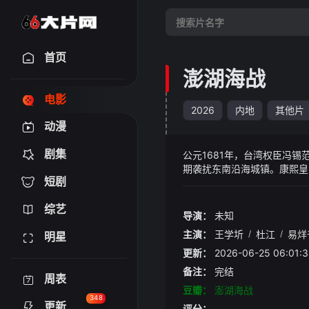
首页
澎湖海战
电影
2026
内地
其他片
动漫
剧集
公元1681年，台湾权臣冯
期袭扰东南沿海城镇。康熙皇
短剧
师，最终以武止戈，实现了和
综艺
导演：
未知
主演：
王学圻
/
杜江
/
易烊
明星
更新：
2026-06-25 06:
备注：
完结
周表
豆瓣：
澎湖海战
348
更新
评分：