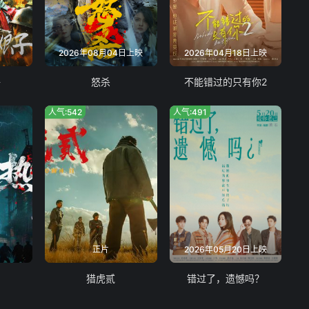
2026年08月04日上映
2026年04月18日上映
子
怒杀
不能错过的只有你2
人气:542
人气:491
正片
2026年05月20日上映
猎虎贰
错过了，遗憾吗？