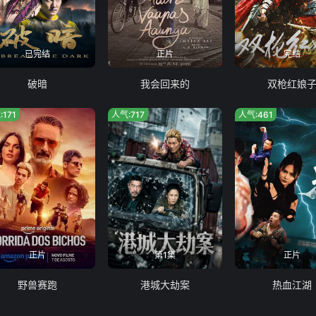
已完结
正片
完结
破暗
我会回来的
双枪红娘
:171
人气:717
人气:461
正片
第1集
正片
野兽赛跑
港城大劫案
热血江湖