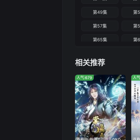
第49集
第
第57集
第
第65集
第
第73集
第
相关推荐
第81集
第
人气:679
人气
第89集
第
第97集
第
第105集
第1
第113集
第1
第121集
第1
连载中, 每周二、周五09:00更新