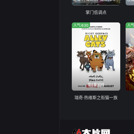
第129集
第1
掌门低调点
第137集
第1
人气:630
人气
第145集
第1
第153集
第1
第161集
第1
第169集
第1
第6集完结
第177集
第1
瑞奇·热维斯之街猫一族