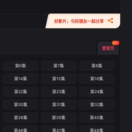
好影片，与好朋友一起分享
182
爱奇艺
第6集
第7集
第8集
第14集
第15集
第16集
第22集
第23集
第24集
第30集
第31集
第32集
第38集
第39集
第40集
第46集
第47集
第48集