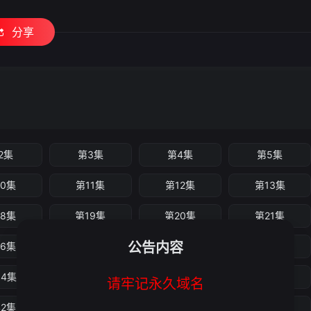
分享
2集
第3集
第4集
第5集
10集
第11集
第12集
第13集
18集
第19集
第20集
第21集
公告内容
26集
第27集
第28集
第29集
34集
第35集
第36集
第37集
请牢记永久域名
42集
第43集
第44集
第45集