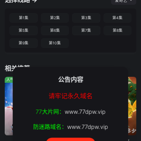
选择线路 →
爱奇艺
第1集
第2集
第3集
第4集
第5集
第6集
第7集
第8集
第9集
第10集
相关推荐
公告内容
人气:514
人气:1468
人气:374
请牢记永久域名
77大片网：
www.77dpw.vip
防迷路域名：
www.77dpw.vip
第4集
第236集
连载中