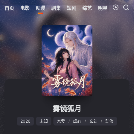
首页
电影
动漫
剧集
短剧
综艺
明星
周表
更
我的观影记录
暂无观看影片的记录
雾镜狐月
2026
未知
恋爱
虐心
玄幻
动漫
/
/
/