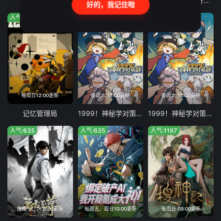
成也萧河
吞噬星空
霸王龙雷奇之雷奇知多少
好的，我记住啦
人气:503
人气:210
人气:604
每周日12:00更新
每周六 12:00更新
每周六 12:00更新
记忆管理局
1999！神秘学对策部英配版
1999！神秘学对策部中配版
人气:635
人气:635
人气:1197
每周一、六 9:00更新
每周五、周日10:00更新
每周日 09:00更新