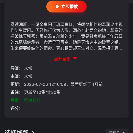
立即播放
雾镜湖畔，一尾金鱼困于琉璃鱼缸，将朝夕相伴的温润少主视
作毕生暖阳。历经修行化为人形，满心奔赴爱恋的她，却意外
撞破惊天秘密：眼前温文尔雅的少年，竟是背负狐族千年罪孽
的九尾狐继承者。命运早已写定，她是天命选中的破咒之钥，
生来便要终结他的宿命。真心相爱却天生对立，温柔相守裹挟
千年枷锁。当卑微暗恋撞上宿命恩怨，两人在爱恨中挣扎前
展开全部
行，究竟是走向宿命终局，还是携手完成彼此的救赎？
导演：
未知
主演：
未知
更新：
2026-07-06 12:10:09，最后更新于 1月前
备注：
更新至10集/共30集
豆瓣：
雾镜狐月
评分：