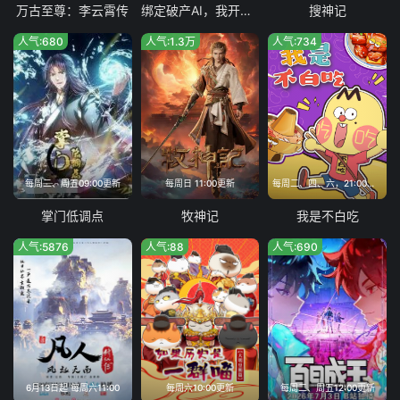
万古至尊：李云霄传
绑定破产AI，我开局氪成大神动态漫
搜神记
人气:680
人气:1.3万
人气:734
每周二、周五09:00更新
每周日 11:00更新
每周二、四、六，21:00更新
掌门低调点
牧神记
我是不白吃
人气:5876
人气:88
人气:690
6月13日起 每周六11:00
每周六10:00更新
每周二、周五12:00更新