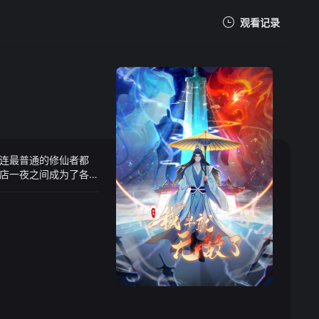
观看记录
我的观影记录
连最普通的修仙者都
暂无观看影片的记录
店一夜之间成为了各
，成为这个世界的新