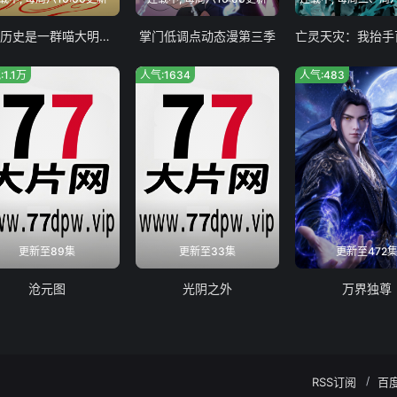
30集
第131集
第132集
第133集
如果历史是一群喵大明皇朝篇
掌门低调点动态漫第三季
38集
第139集
第140集
第141集
:1.1万
人气:1634
人气:483
46集
第147集
第148集
第149集
54集
第155集
第156集
第157集
62集
第163集
第164集
第165集
70集
第171集
第172集
第173集
更新至89集
更新至33集
更新至472
78集
第179集
第180集
第181集
沧元图
光阴之外
万界独尊
86集
第187集
第188集
第189集
94集
第195集
第196集
第197集
02集
第203集
第204集
第205集
RSS订阅
百