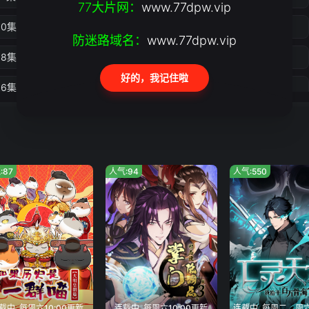
77大片网：
www.77dpw.vip
50集
第51集
第52集
第53集
防迷路域名：
www.77dpw.vip
58集
第59集
第60集
第61集
好的，我记住啦
66集
第67集
第68集
第69集
74集
第75集
第76集
第77集
82集
第83集
第84集
第85集
:87
人气:94
人气:550
90集
第91集
第92集
第93集
98集
第99集
第100集
第101集
06集
第107集
第108集
第109集
14集
第115集
第116集
第117集
22集
第123集
第124集
第125集
载中, 每周六10:00更新
连载中, 每周六10:00更新