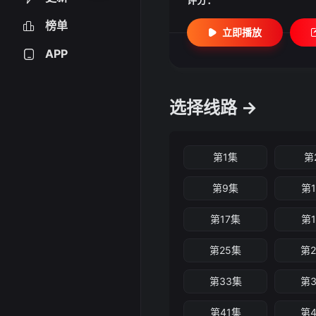
榜单
立即播放
APP
选择线路 →
第1集
第
第9集
第
第17集
第
第25集
第
第33集
第
第41集
第