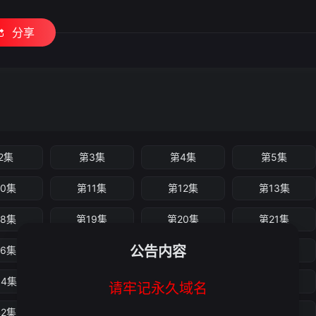
分享
2集
第3集
第4集
第5集
10集
第11集
第12集
第13集
18集
第19集
第20集
第21集
公告内容
26集
第27集
第28集
第29集
34集
第35集
第36集
第37集
请牢记永久域名
42集
第43集
第44集
第45集