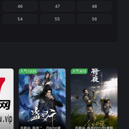
46
47
48
54
55
56
人气:1335
人气:615
连载中, 每周二、四9:00更新
连载中, 每周四11:00更新