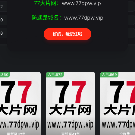
77大片网：
www.77dpw.vip
42
43
44
45
防迷路域名：
www.77dpw.vip
50
51
52
53
58
59
60
61
好的，我记住啦
:360
人气:672
人气:569
更新至32集
更新至41集
全剧集