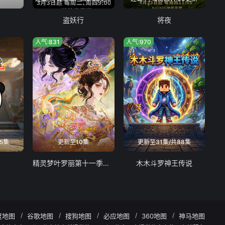
盗妖行
将夜
人气:831
人气:970
5集
更新至10集
更新至31集/共88集
精灵梦叶罗丽第十一季（下）
木木斗罗神王传说
度地图
谷歌地图
搜狗地图
必应地图
360地图
神马地图