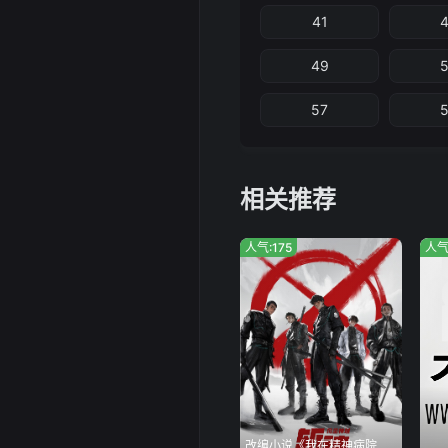
41
49
57
相关推荐
人气:175
人气
改编小说《我在精神病院学斩神》,第一季已完结