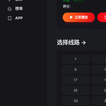
评分：
榜单
立即播放
APP
选择线路 →
1
9
17
25
33