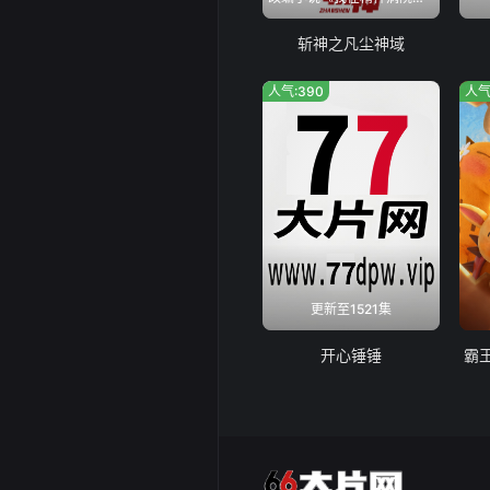
斩神之凡尘神域
人气:390
人气
更新至1521集
开心锤锤
霸