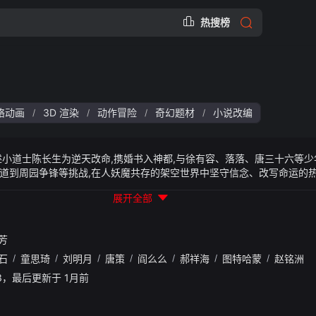
热搜榜
络动画
3D 渲染
动作冒险
奇幻题材
小说改编
/
/
/
/
述小道士陈长生为逆天改命,携婚书入神都,与徐有容、落落、唐三十六等少
道到周园争锋等挑战,在人妖魔共存的架空世界中坚守信念、改写命运的
电影级画面,零魔改还原原著核心剧情,开播 12 小时播放量破 5000 万,成
展开全部
芳
石
/
童思琦
/
刘明月
/
唐策
/
阎么么
/
郝祥海
/
图特哈蒙
/
赵铭洲
0:13，最后更新于 1月前