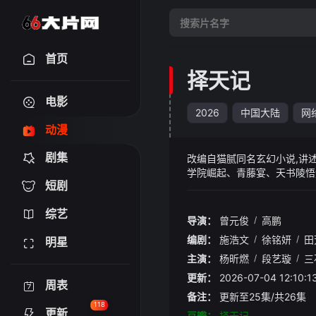
首页
择天记
电影
2026
中国大陆
网
动漫
剧集
改编自猫腻同名玄幻小说,讲
学院崛起、青藤宴、天书陵悟
短剧
国风水墨为基调,UE5 引擎打造
马。
综艺
导演：
曾元俊
/
高鹏
编剧：
施浩文
/
徐铭妍
/
田
明星
主演：
杨昕燃
/
段艺璇
/
三
更新：
2026-07-04 12:1
周表
备注：
更新至25集/共26集
118
更新
豆瓣：
择天记