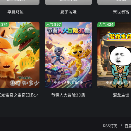
华夏财鱼
夏宇萌娃
末世暴富
:374
人气:897
人气:424
连载中
更新至6集/共80集
更新至15集/共3
王龙雷奇之雷奇知多少
节奏人大冒险3D版
潜龙主世
RSS订阅
百