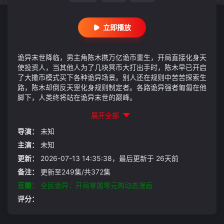
立即播放
诡异末世降临，男主角陈木携万亿诡币重生，开局直接化身天
使投资人，当其他人为了几块冥币大打出手时，陈木早已开启
了大撒币模式买下各种诡异场景。别人还在规则中苦苦探索生
路，陈木却倒反天罡化身规则制定者。各路诡异强者匍匐在他
脚下，人类终将站在诡异末世的巅峰。
展开全部
导演：
未知
主演：
未知
更新：
2026-07-13 14:35:38，最后更新于 26天前
备注：
更新至249集/共372集
豆瓣：
全民诡异：开局掌握零元购动态漫画
评分：