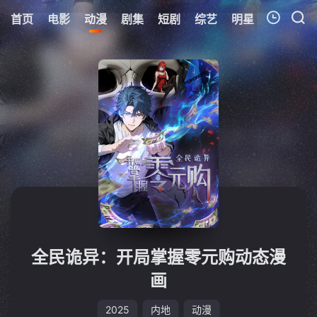
首页
电影
动漫
剧集
短剧
综艺
明星
周表
更
我的观影记录
暂无观看影片的记录
全民诡异：开局掌握零元购动态漫
画
2025
内地
动漫