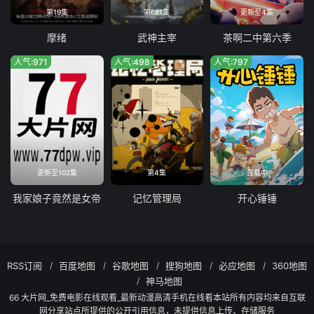
第19集
第681集
更新至4集
第133集
第134集
第135集
第136集
摩绪
武神主宰
茶啊二中第六季
第137集
第138集
第139集
第140集
人气:971
人气:498
人气:797
第141集
第142集
第143集
第144集
第145集
第146集
第147集
第148集
第149集
第150集
第151集
第152集
第153集
第154集
第155集
第156集
更新至102集
第4集
连载中
第157集
第158集
第159集
第160集
我家娘子竟然是女帝
记忆管理局
开心锤锤
第161集
第162集
第163集
第164集
第165集
第166集
第167集
第168集
RSS订阅
百度地图
谷歌地图
搜狗地图
必应地图
360地图
第169集
第170集
第171集
第172集
神马地图
66 大片网_免费电影在线观看_最新动漫高清手机在线看本站所有内容均来自互联
第173集
第174集
第175集
第176集
网分享站点所提供的公开引用信息，未提供信息上传、存储服务