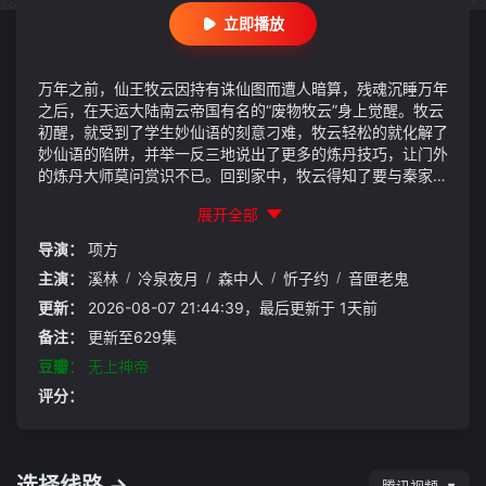
立即播放
万年之前，仙王牧云因持有诛仙图而遭人暗算，残魂沉睡万年
之后，在天运大陆南云帝国有名的“废物牧云”身上觉醒。牧云
初醒，就受到了学生妙仙语的刻意刁难，牧云轻松的就化解了
妙仙语的陷阱，并举一反三地说出了更多的炼丹技巧，让门外
的炼丹大师莫问赏识不已。回到家中，牧云得知了要与秦家小
姐秦梦瑶结亲的消息。秦梦瑶寒毒在身，活不过二十岁，结亲
展开全部
不过是为了牧家和秦家的利益。在牧林辰的劝说下，牧云以炼
丹为条件，答应了这门亲事。炼出了淬骨丹，牧云的修为有了
导演：
项方
第一次提升。莫问时常来找牧云请教，而秦时雨一直想请莫问
主演：
溪林
/
冷泉夜月
/
森中人
/
忻子约
/
音匣老鬼
来治疗孙女秦梦瑶。莫问暗示让牧云一试，牧云阴差阳错下唤
醒了体内的诛仙图，得知秦梦瑶体内的并非寒毒，而是冰凰神
更新：
2026-08-07 21:44:39，最后更新于 1天前
魄。牧云治好了秦梦瑶，冰凰神魄的力量使得秦梦瑶修为突飞
备注：
更新至629集
猛进。在见识到了牧云的能力后，秦梦瑶对牧云充满了好奇和
豆瓣：
无上神帝
兴趣，于是成为了北云学院的导师，和牧云教导同一个班级。
而追求秦梦瑶不成的东方玉，嫉妒仇恨之心燃起，誓与牧云势
评分：
不两立。牧云借着诛仙图突破修为，去北云山脉历练，妙仙语
执意同行，途中牧云以一人之力猎杀十几头紫毛猎狼，让妙仙
语十分震惊。而被人指派暗杀牧云的柳山四煞一路尾随，趁牧
云脱力的机会，纷纷现身准备对牧云下手。