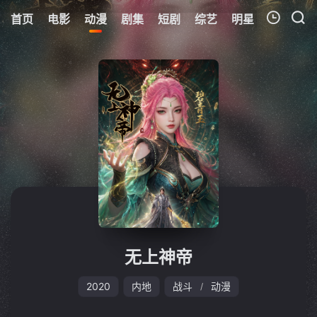
首页
电影
动漫
剧集
短剧
综艺
明星
周表
更
我的观影记录
暂无观看影片的记录
无上神帝
2020
内地
战斗
动漫
/