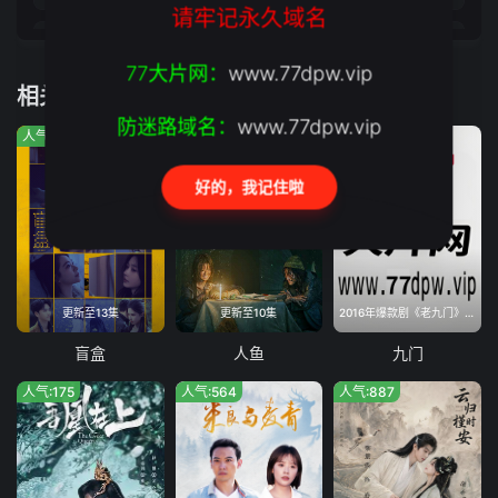
请牢记永久域名
第17集
第18集
77大片网：
www.77dpw.vip
相关推荐
第19集
第20集
防迷路域名：
www.77dpw.vip
人气:743
人气:1032
人气:1758
第21集
第22集
好的，我记住啦
第23集
第24集
第25集
第26集
第27集
第28集
更新至13集
更新至10集
2016年爆款剧《老九门》正统续作,南派三叔亲自操刀编剧,续写九门传奇
第29集
第30集
盲盒
人鱼
九门
人气:175
人气:564
人气:887
第31集
第32集
第33集
第34集