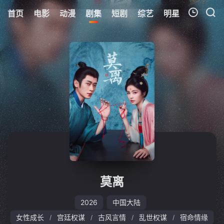
首页
电影
动漫
剧集
短剧
综艺
明星
周表
更
我的观影记录
暂无观看影片的记录
莫离
2026
中国大陆
女性成长
宫廷权谋
古风言情
乱世权谋
宿命情缘
/
/
/
/