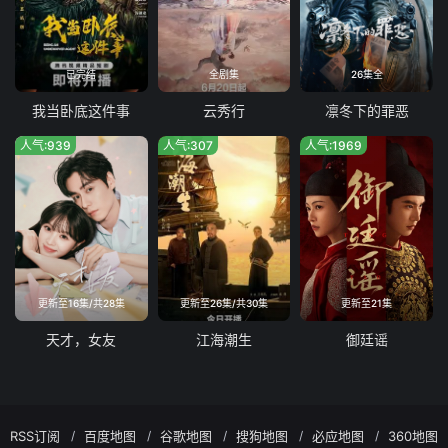
已完结
全剧集
26集全
我当卧底这件事
云秀行
凛冬下的罪恶
人气:939
人气:307
人气:1969
更新至16集/共28集
更新至26集/共30集
更新至21集
天才，女友
江海潮生
御廷谣
RSS订阅
百度地图
谷歌地图
搜狗地图
必应地图
360地图