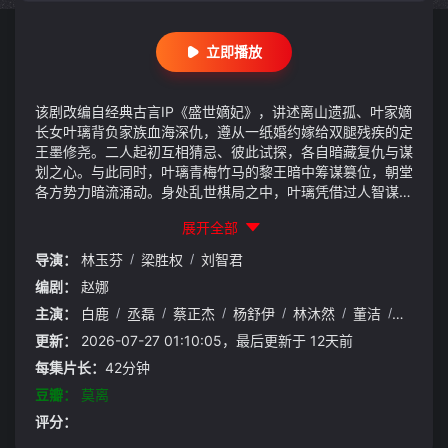
立即播放
该剧改编自经典古言IP《盛世嫡妃》，讲述离山遗孤、叶家嫡
长女叶璃背负家族血海深仇，遵从一纸婚约嫁给双腿残疾的定
王墨修尧。二人起初互相猜忌、彼此试探，各自暗藏复仇与谋
划之心。与此同时，叶璃青梅竹马的黎王暗中筹谋篡位，朝堂
各方势力暗流涌动。身处乱世棋局之中，叶璃凭借过人智谋步
步为营，扫清当年陷害离山的仇敌，后期与墨修尧放下隔阂、
展开全部
携手并肩，一同平定朝堂叛乱，辅佐幼帝稳固皇权，最终拨开
朝堂迷雾，守护天下安宁，二人也在权谋纷争中从彼此防备走
导演：
林玉芬
/
梁胜权
/
刘智君
向生死相依，谱写了一段乱世之中不离不弃的宿命情缘。剧集
编剧：
赵娜
兼顾女性成长、朝堂权谋与细腻情爱，刻画了大女主隐忍坚
韧、逆风翻盘的完整成长线。
主演：
白鹿
/
丞磊
/
蔡正杰
/
杨舒伊
/
林沐然
/
董洁
/
宣言
/
更新：
2026-07-27 01:10:05，最后更新于 12天前
每集片长：
42分钟
豆瓣：
莫离
评分：