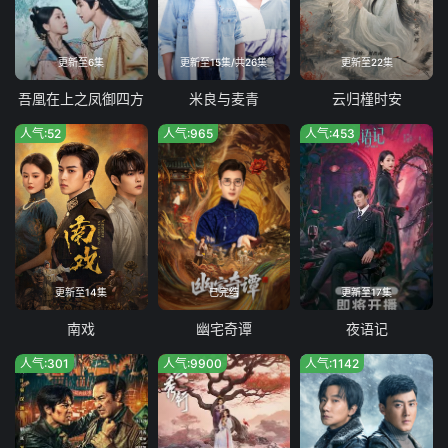
第35集
第36集
第37集
第38集
更新至6集
更新至15集/共26集
更新至22集
第39集
第40集
吾凰在上之凤御四方
米良与麦青
云归槿时安
人气:52
人气:965
人气:453
备用播放源
更新至14集
已完结
更新至17集
南戏
幽宅奇谭
夜语记
人气:301
人气:9900
人气:1142