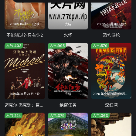
2026年04月18日上映
完结
2009年10月16日上映
不能错过的只有你2
水怪
恐怖游轮
人气:403
人气:995
人气:579
2026年04月24日上映
完结
2026 年全新海岸惊悚恐怖电影,暂无院线引进计划
迈克尔·杰克逊：巨星之路
绝密任务
深红湾
人气:224
人气:379
人气:363