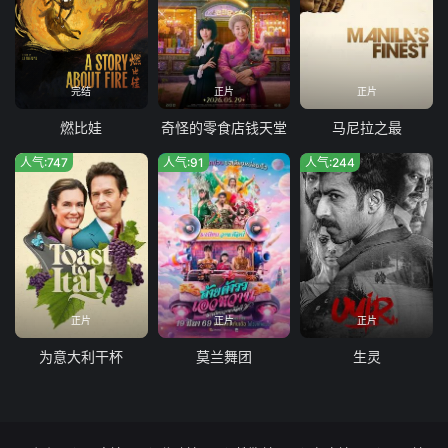
完结
正片
正片
燃比娃
奇怪的零食店钱天堂
马尼拉之最
人气:747
人气:91
人气:244
正片
正片
正片
为意大利干杯
莫兰舞团
生灵