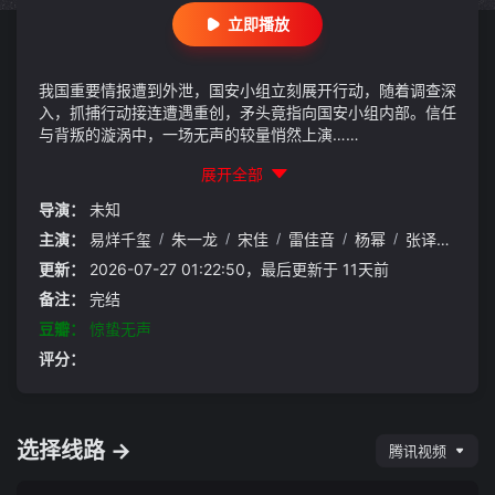
立即播放
我国重要情报遭到外泄，国安小组立刻展开行动，随着调查深
入，抓捕行动接连遭遇重创，矛头竟指向国安小组内部。信任
与背叛的漩涡中，一场无声的较量悄然上演……
展开全部
导演：
未知
主演：
易烊千玺
/
朱一龙
/
宋佳
/
雷佳音
/
杨幂
/
张译
/
刘诗
更新：
2026-07-27 01:22:50，最后更新于 11天前
备注：
完结
豆瓣：
惊蛰无声
评分：
选择线路 →
腾讯视频