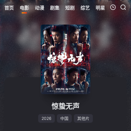
首页
电影
动漫
剧集
短剧
综艺
明星
周表
更
我的观影记录
暂无观看影片的记录
惊蛰无声
2026
中国
其他片