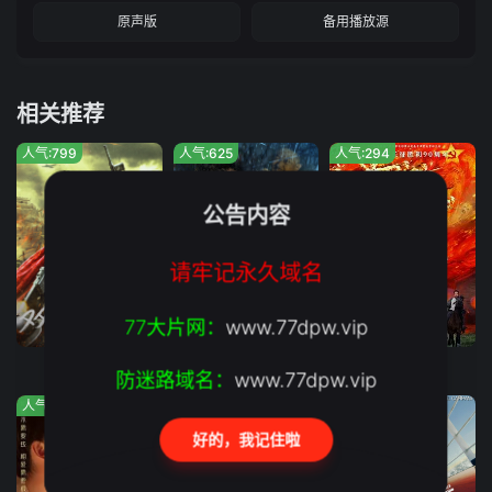
原声版
备用播放源
相关推荐
人气:799
人气:625
人气:294
公告内容
请牢记永久域名
77大片网：
www.77dpw.vip
完结
2026年08月04日上映
完结
双枪红娘子
怒杀
浴血困牛山
防迷路域名：
www.77dpw.vip
人气:295
人气:545
人气:232
好的，我记住啦