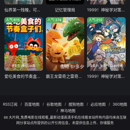
仙界第一残魄，可她悟性超绝
记忆管理局
1999！神秘学对策部中配版
人气:615
人气:374
人气:210
更新至3集/共95集
连载中
连载中, 每周六 12:00更新
爱吃美食的节奏盒子们
霸王龙雷奇之雷奇知多少
1999！神秘学对策部英配版
RSS订阅
百度地图
谷歌地图
搜狗地图
必应地图
360地图
神马地图
66 大片网_免费电影在线观看_最新动漫高清手机在线看本站所有内容均来自互联
网分享站点所提供的公开引用信息，未提供信息上传、存储服务