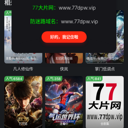
相关推荐
77大片网：
www.77dpw.vip
人气:5675
人气:940
人气:679
防迷路域名：
www.77dpw.vip
好的，我记住啦
连载中, 6月13日起 每周六11:00
玄幻武侠动画
连载中, 每周二、周五09:00更新
凡人修仙传
侠岚
掌门低调点
人气:6584
人气:358
人气:841
已完结
连载中
全剧集