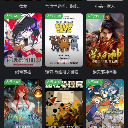
盘龙
气运世界杯，我能复制所有球星技能
小品一家人
人气:740
人气:630
人气:335
正片
第6集完结
更新至44集/共82集
缎带英雄
瑞奇·热维斯之街猫一族
逆天邪神年番
人气:647
人气:497
人气:603
更新至40集
连载中, 每周日12:00更新
连载中, 每周六 12:00更新