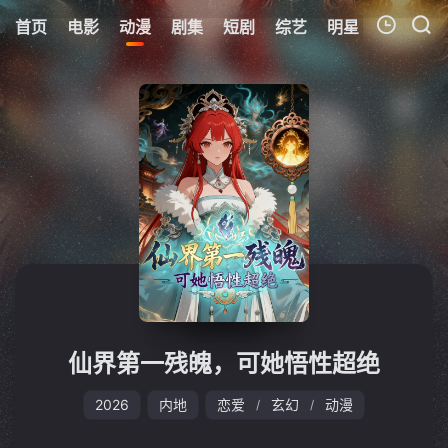
首页
电影
动漫
剧集
短剧
综艺
明星
周表
更
我的观影记录
暂无观看影片的记录
仙界第一残魄，可她悟性超绝
2026
内地
恋爱
玄幻
动漫
/
/