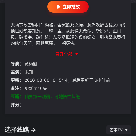
立即播放
天骄苏映雪遭同门构陷，含冤欲死之际，意外唤醒古镜之中的
绝世残魂姜知意。一魂一主，从此逆天改命：斩奸邪、正门
风、破虚妄、踏仙途！从受尽欺凌的侯府嫡女，到执掌水灵根
的修仙天骄，两世冤屈，一朝尽雪。
展开全部
导演：
黄杨凯
主演：
未知
更新：
2026-08-08 18:15:14，最后更新于 6小时前
备注：
更新至40集
豆瓣：
仙界第一残魄，可她悟性超绝
评分：
选择线路 →
芒果TV