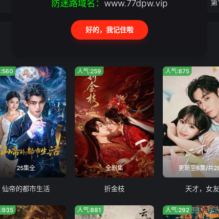
防迷路域名：
第18集
www.77dpw.vip
第
好的，我记住啦
:560
人气:259
人气:875
25集全
全剧集
更新至6集/共2
仙帝的都市生活
折金枝
天才，女
:935
人气:881
人气:292