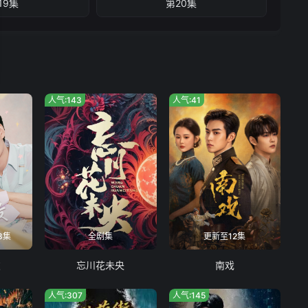
19集
第20集
人气:143
人气:41
8集
全剧集
更新至12集
友
忘川花未央
南戏
人气:307
人气:145