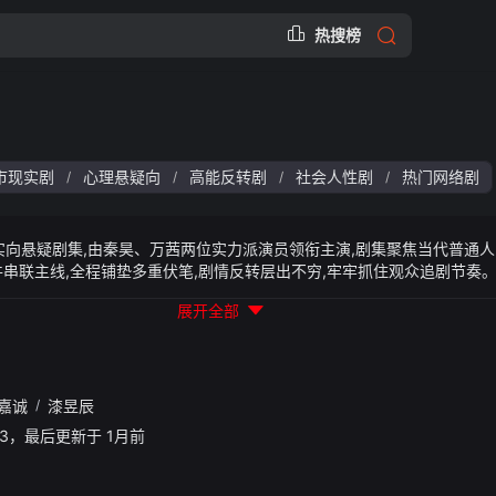
热搜榜
市现实剧
心理悬疑向
高能反转剧
社会人性剧
热门网络剧
/
/
/
/
现实向悬疑剧集,由秦昊、万茜两位实力派演员领衔主演,剧集聚焦当代普通
件串联主线,全程铺垫多重伏笔,剧情反转层出不穷,牢牢抓住观众追剧节奏
,收官后依旧保有不俗的长尾热度。剧集高光反转片段大规模刷屏短视频平
展开全部
为外壳,深挖人与人之间的心墙隔阂、人性善恶边界等现实议题,贴合当下大
表现亮眼的一部现实题材悬疑网剧。
嘉诚
/
漆昱辰
10:03，最后更新于 1月前