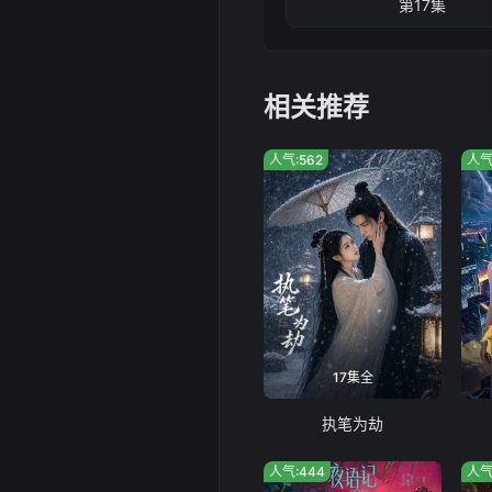
第17集
相关推荐
人气:562
人气
17集全
执笔为劫
人气:444
人气