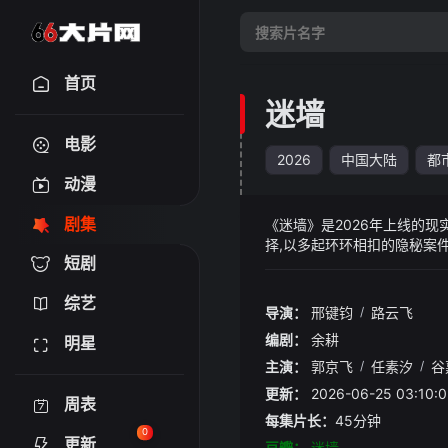
首页
迷墙
电影
2026
中国大陆
都
动漫
剧集
《迷墙》是2026年上线的
择,以多起环环相扣的隐秘案
短剧
攀升,稳居骨朵热度榜第三位
集跳出悬浮探案套路,以悬疑
综艺
爽感与现实反思,是今年热度
导演：
邢键钧
/
路云飞
编剧：
余耕
明星
主演：
郭京飞
/
任素汐
/
谷
更新：
2026-06-25 03:
周表
每集片长：
45分钟
0
更新
豆瓣：
迷墙