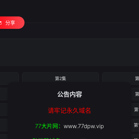
分享
第2集
第
公告内容
第6集
第
第10集
第
请牢记永久域名
第14集
第
77大片网：
www.77dpw.vip