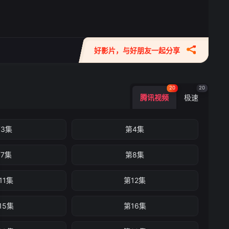
好影片，与好朋友一起分享
20
20
腾讯视频
极速
3集
第4集
7集
第8集
11集
第12集
15集
第16集