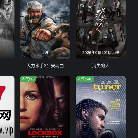
正片
2026年05月01日上映
大力水手3：安魂曲
消失的人
人气:38
人气:540