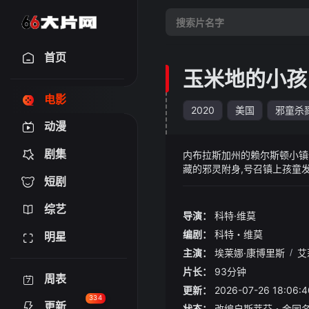
首页
玉米地的小孩
电影
2020
美国
邪童杀
动漫
剧集
内布拉斯加州的赖尔斯顿小镇
藏的邪灵附身,号召镇上孩童
短剧
琳不愿盲从,成为小镇成年人
童,寻找遏制诅咒、逃出死亡
综艺
导演：
科特·维莫
编剧：
科特・维莫
明星
主演：
埃莱娜·康博里斯
/
艾
片长：
93分钟
周表
更新：
2026-07-26 18:
334
更新
状态：
改编自斯蒂芬・金同名