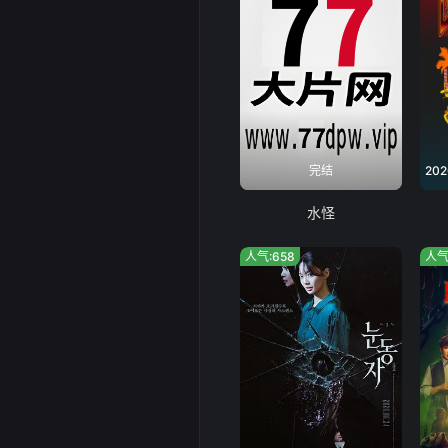
完结
水怪
人气:658
人气