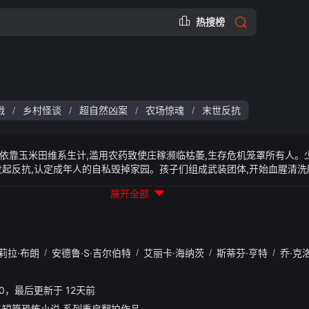
热搜榜
戮
乡村怪谈
超自然凶案
农场惊魂
末世反抗
/
/
/
/
依靠玉米田维系生计,滥用农药致使庄稼濒临枯萎,生存危机笼罩所有人。
发起反抗,认定成年人的自私毁掉家园。孩子们组成武装团体,开始血腥清
最后的希望。无边玉米地成为天然狩猎场,孩童们拿起农具展开屠杀,博琳
展开全部
小镇的办法。
莉拉·布朗
/
安德鲁·S·吉尔伯特
/
艾丽卡·海纳茨
/
斯蒂芬·亨特
/
乔·克
06:40，最后更新于 12天前
短篇恐怖小说,系列重启翻拍作品