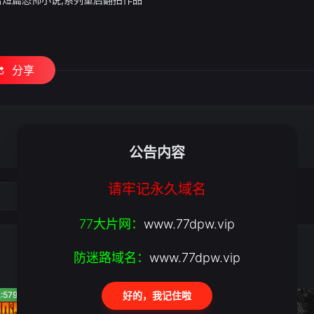
分享
公告内容
请牢记永久域名
77大片网：
www.77dpw.vip
防迷路域名：
www.77dpw.vip
:579
人气:363
人气:244
好的，我记住啦