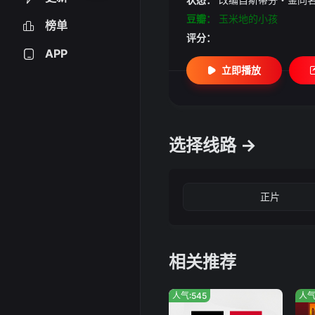
豆瓣：
玉米地的小孩
榜单
评分：
APP
立即播放
选择线路 →
正片
相关推荐
人气:545
人气