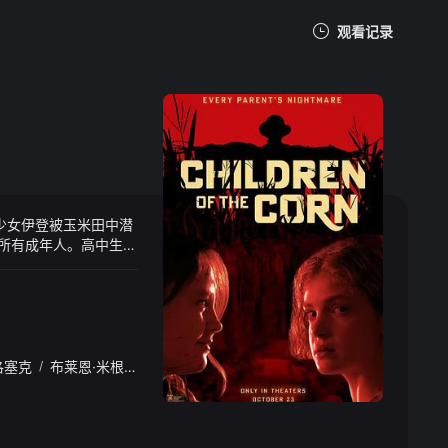
观看记录
我的观影记录
少女伊登被玉米田中潜
暂无观看影片的记录
洗所有成年人。高中生博
必须对抗被邪灵操控的孩
洛塞克
/
布莱恩·米根
/
卡兰·马尔韦
/
布鲁斯·斯宾斯
/
茜茜·斯特林格
/