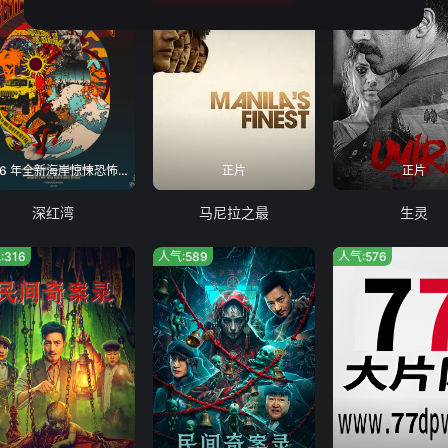
2026 年全新海岸惊悚恐怖电影,暂无院线引进计划
正片
正片
深红湾
马尼拉之最
生灵
:316
人气:589
人气:576