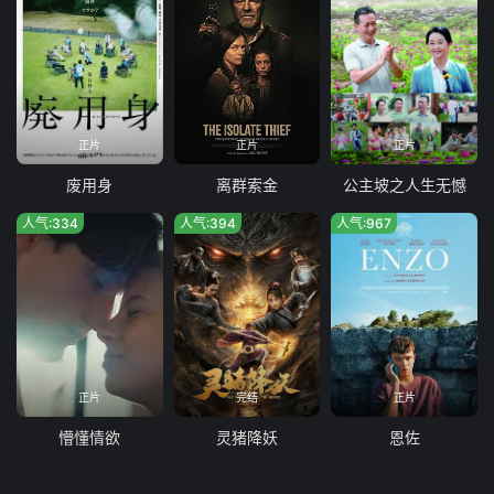
正片
正片
正片
废用身
离群索金
公主坡之人生无憾
人气:334
人气:394
人气:967
正片
完结
正片
懵懂情欲
灵猪降妖
恩佐