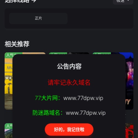
选择线路 →
极速
正片
相关推荐
人气:781
人气:623
人气:835
公告内容
请牢记永久域名
77大片网：
www.77dpw.vip
完结
正片
正片
防迷路域名：
www.77dpw.vip
走马观花
一般人物
晚宴上的死亡
人气:380
人气:159
人气:640
好的，我记住啦