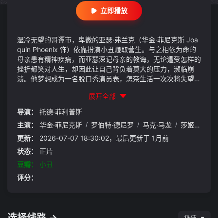
立即播放
湿冷无望的哥谭市，卑微的亚瑟·弗兰克（华金·菲尼克斯 Joa
quin Phoenix 饰）依靠扮演小丑赚取营生。与之相依为命的
母亲患有精神疾病，而亚瑟深记母亲的教诲，无论遭受怎样的
挫折都笑对人生，却因此让自己背负着莫大的压力，濒临崩
溃。他梦想成为一名脱口秀演员表，怎奈生活一次次将失望狠
狠地砸在他的头上。不仅如此，他因意外丢掉了工作，偶然瞥
展开全部
见母亲的秘密，又使他心中燃起对那个与之地位悬殊却从未谋
面的父亲的殷切渴望。命运习惯了事与愿违，空荡荡的地铁
导演：
托德·菲利普斯
内，悲伤的小丑在无法自已的癫狂笑声中大开杀戒……
主演：
华金·菲尼克斯
/
罗伯特·德尼罗
/
马克·马龙
/
莎姬·贝兹
/
更新：
2026-07-07 18:30:02，最后更新于 1月前
状态：
正片
豆瓣：
小丑
评分：