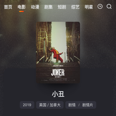
首页
电影
动漫
剧集
短剧
综艺
明星
周表
更
我的观影记录
暂无观看影片的记录
小丑
2019
美国 / 加拿大
剧情
剧情片
/