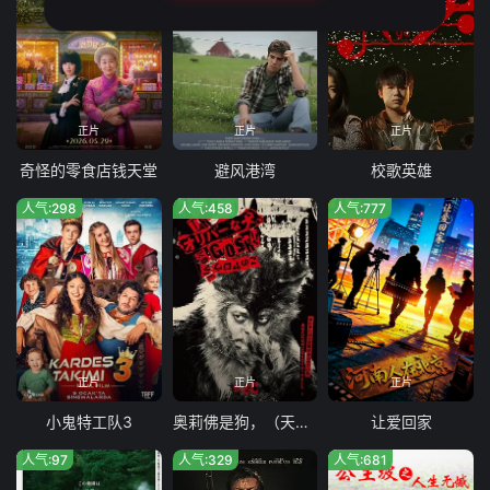
正片
正片
正片
奇怪的零食店钱天堂
避风港湾
校歌英雄
人气:298
人气:458
人气:777
正片
正片
正片
小鬼特工队3
奥莉佛是狗，（天哪！！）这家伙电影版
让爱回家
人气:97
人气:329
人气:681