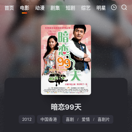
首页
电影
动漫
剧集
短剧
综艺
明星
周表
更
我的观影记录
暂无观看影片的记录
暗恋99天
2012
中国香港
喜剧
爱情
喜剧片
/
/