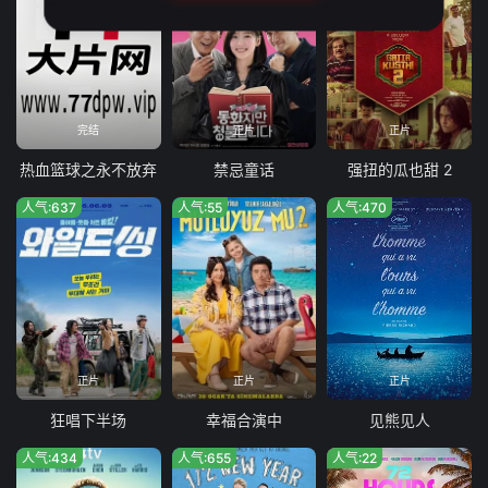
完结
正片
正片
热血篮球之永不放弃
禁忌童话
强扭的瓜也甜 2
人气:637
人气:55
人气:470
正片
正片
正片
狂唱下半场
幸福合演中
见熊见人
人气:434
人气:655
人气:22