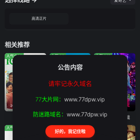
选择线路 →
爱奇艺
高清正片
相关推荐
人气:363
人气:93
人气:327
公告内容
请牢记永久域名
77大片网：
www.77dpw.vip
2026年05月01日上映
正片
正片
防迷路域名：
www.77dpw.vip
10间敢死队
莫兰舞团
夜蒲之奶爸总裁
人气:268
人气:227
人气:586
好的，我记住啦