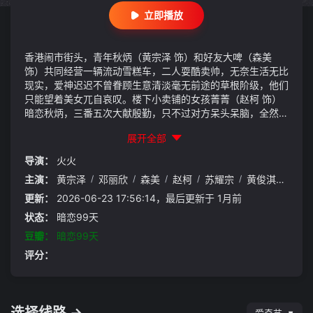
立即播放
香港闹市街头，青年秋炳（黄宗泽 饰）和好友大啤（森美
饰）共同经营一辆流动雪糕车，二人耍酷卖帅，无奈生活无比
现实，爱神迟迟不曾眷顾生意清淡毫无前途的草根阶级，他们
只能望着美女兀自哀叹。楼下小卖铺的女孩菁菁（赵柯 饰）
暗恋秋炳，三番五次大献殷勤，只不过对方呆头呆脑，全然不
知。
展开全部
导演：
火火
主演：
黄宗泽
/
邓丽欣
/
森美
/
赵柯
/
苏耀宗
/
黄俊淇
/
阮小
更新：
2026-06-23 17:56:14，最后更新于 1月前
状态：
暗恋99天
豆瓣：
暗恋99天
评分：