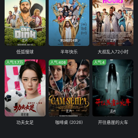
正片
第260724期
正片
低弧慢球
半年快乐
大叔乱入72小时
人气:1.7万
人气:408
人气:4
高清版
正片
正片
功夫女足
咖啡桌 (2026)
开往悬崖的火车