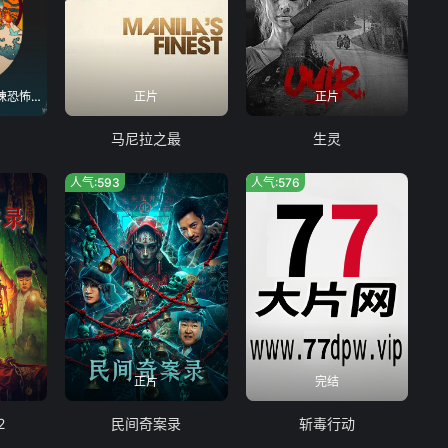
2026 年全新海岸惊悚恐怖电影,暂无院线引进计划
正片
正片
马尼拉之最
生灵
人气:593
人气:576
正片
完结
2
民间奇案录
斩毒行动