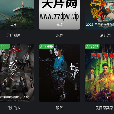
正片
完结
最后孤屋
水怪
深红湾
:1444
人气:659
人气:317
2026年05月01日上映
正片
正片
消失的人
眼眸
民间奇案录