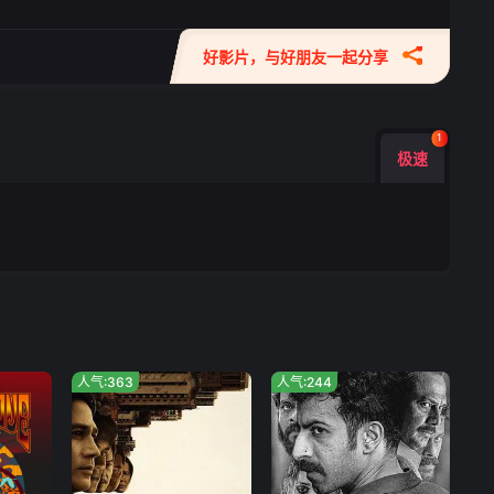
好影片，与好朋友一起分享
1
极速
人气:363
人气:244