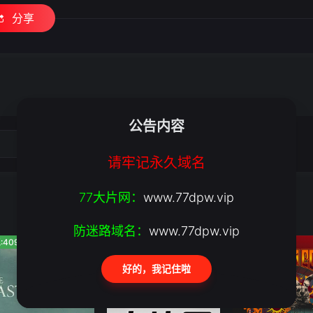
分享
公告内容
请牢记永久域名
77大片网：
www.77dpw.vip
防迷路域名：
www.77dpw.vip
:409
人气:545
人气:579
好的，我记住啦