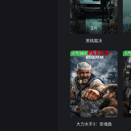
正片
黑桃裁决
人气:363
人气
正片
大力水手3：安魂曲