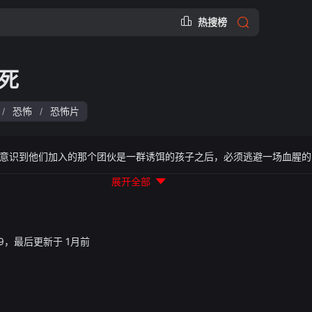
热搜榜
死
恐怖
恐怖片
/
/
意识到他们加入的那个团伙是一群诱饵的孩子之后，必须逃避一场血腥的
展开全部
23:49，最后更新于 1月前