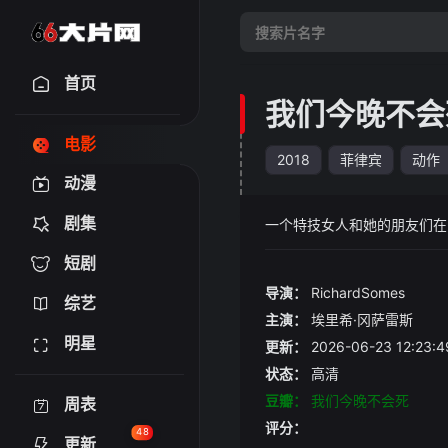
首页
我们今晚不会
电影
2018
菲律宾
动作
动漫
剧集
一个特技女人和她的朋友们在
短剧
导演：
RichardSomes
综艺
主演：
埃里希·冈萨雷斯
明星
更新：
2026-06-23 12:
状态：
高清
豆瓣：
我们今晚不会死
周表
评分：
48
更新