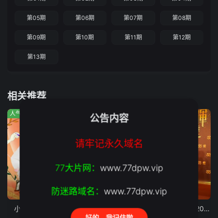
第05期
第06期
第07期
第08期
第09期
第10期
第11期
第12期
第13期
相关推荐
人气:238
人气:569
人气:172
公告内容
请牢记永久域名
77大片网：
www.77dpw.vip
防迷路域名：
www.77dpw.vip
第260730期
第606集
高清
小姐不熙娣2026
综艺玩很大
万千星辉贺台庆 2022
好的，我记住啦