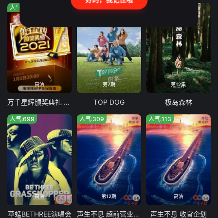
人气:876
人气:328
人气:162
高清
第7期
第12集
万千星辉颁奖典礼 2021
TOP DOG
极岛森林
人气:699
人气:309
人气:113
高清
第12期
高清
草蜢BETHREE演唱会
声生不息 超前营业的港乐
声生不息 收官企划