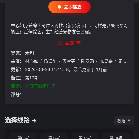
立即播放
林心如身兼综艺制作人再推出新实境节目，同样是剧集《华灯
初上》延伸综艺，主打经营宠物友善民宿。
展开全部
导演：
未知
主演：
林心如
/
杨谨华
/
郭雪芙
/
陈意涵
/
陈昊森
/
周兴哲
/
更新：
2026-06-23 11:41:48，最后更新于 1月前
备注：
第13期
豆瓣：
光开门就很忙了
评分：
选择线路 →
极速
第01期
第02期
第03期
第04期