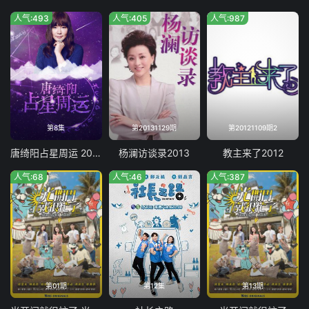
人气:493
人气:405
人气:987
第8集
第20131129期
第20121109期2
唐绮阳占星周运 2018
杨澜访谈录2013
教主来了2012
人气:68
人气:46
人气:387
第01期
第12集
第13期