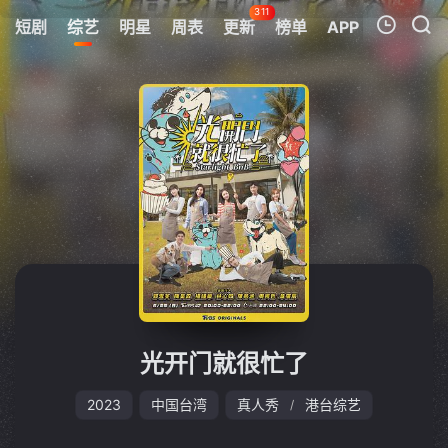
311
短剧
综艺
明星
周表
更新
榜单
APP
我的观影记录
暂无观看影片的记录
光开门就很忙了
2023
中国台湾
真人秀
港台综艺
/