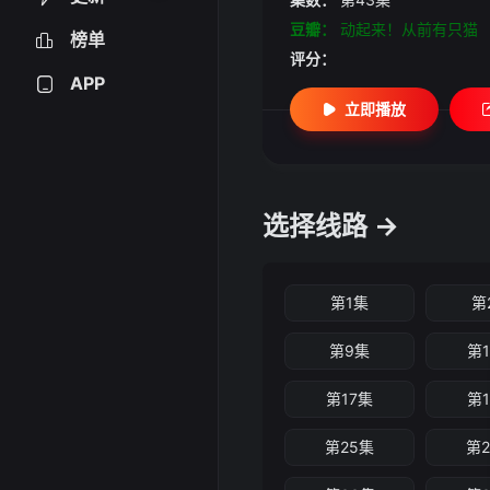
豆瓣：
动起来！从前有只猫
榜单
评分：
APP
立即播放
选择线路 →
第1集
第
第9集
第
第17集
第
第25集
第