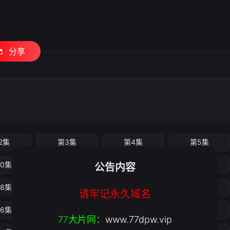
分享
2集
第3集
第4集
第5集
10集
第11集
第12集
第13集
公告内容
18集
第19集
第20集
第21集
请牢记永久域名
26集
第27集
第28集
第29集
77大片网：
www.77dpw.vip