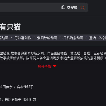
热搜榜
有只猫
篇动画
奇幻喜剧作
漫画改编动画
日系治愈动画
童话二次创
/
/
/
/
出猫咪,故事会迎来奇妙新走向。作品围绕橘猫、黄斑猫、白猫、三花猫四
故事被重新演绎。猫咪闯入各个童话场景,制造大量轻松搞笑的意外桥段,
事节奏轻快,画风简约可爱,以充满脑洞的创意改写传统故事,每一话都带来
展开全部
的观众。
植田佳奈
/
宫本佳那子
41:34，最后更新于 18小时前