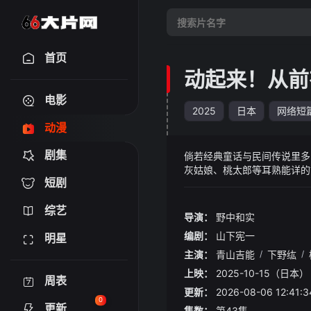
首页
动起来！从前
电影
2025
日本
网络短
动漫
剧集
倘若经典童话与民间传说里多
灰姑娘、桃太郎等耳熟能详的
短剧
软萌治愈氛围。简短的单元故
适合喜爱萌宠与轻松小品动画
综艺
导演：
野中和实
编剧：
山下宪一
明星
主演：
青山吉能
/
下野纮
/
上映：
2025-10-15（日本）
周表
更新：
2026-08-06 12:
0
更新
集数：
第43集