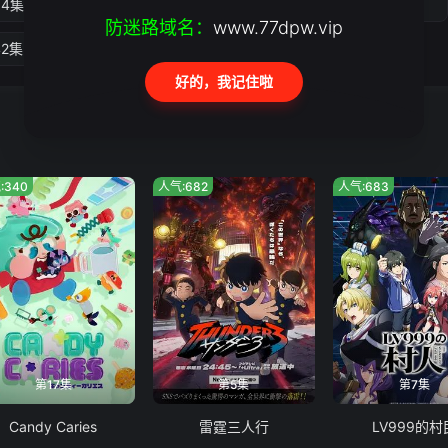
34集
第35集
第36集
第37集
防迷路域名：
www.77dpw.vip
42集
第43集
好的，我记住啦
:340
人气:682
人气:683
第17集
第5集
第7集
Candy Caries
雷霆三人行
LV999的村