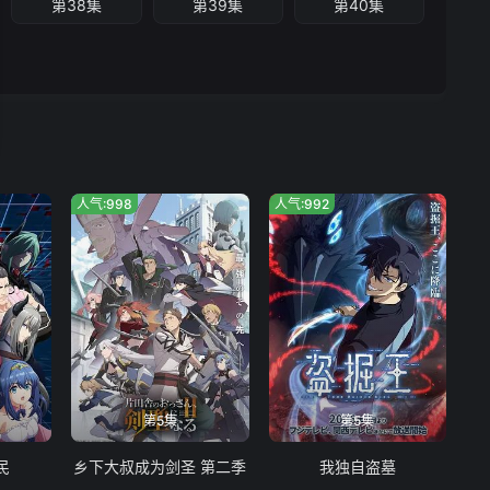
第38集
第39集
第40集
人气:998
人气:992
第5集
第5集
民
乡下大叔成为剑圣 第二季
我独自盗墓