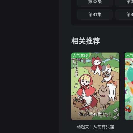
第33集
第
第41集
第
相关推荐
人气:636
人气
第43集
动起来！从前有只猫