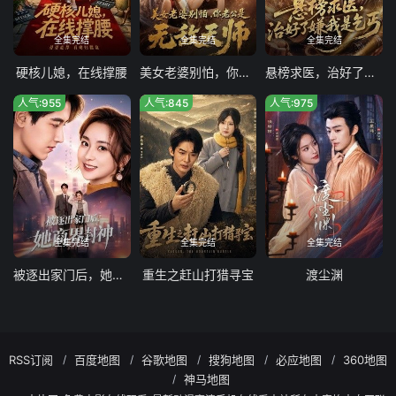
全集完结
全集完结
全集完结
硬核儿媳，在线撑腰
美女老婆别怕，你老公是无敌天师
悬榜求医，治好了嫌我是乞丐
人气:955
人气:845
人气:975
全集完结
全集完结
全集完结
被逐出家门后，她商界封神
重生之赶山打猎寻宝
渡尘渊
RSS订阅
百度地图
谷歌地图
搜狗地图
必应地图
360地图
神马地图