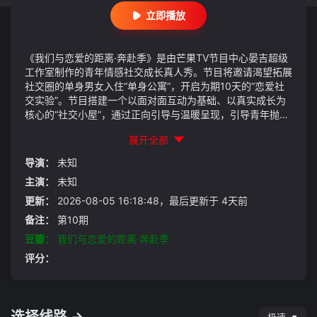
立即播放
《我们与恋爱的距离·奔赴季》是由芒果TV节目中心晏吉超级
工作室制作的青年情感社交成长真人秀。节目将邀请渴望拓展
社交圈的单身男女入住“单身公寓”，开启为期10天的“恋爱社
交实验”。节目搭建一个以面对面互动为基础、以真实成长为
核心的“社交小屋”，通过正向引导与温暖呈现，引导青年抛弃
世俗关键词从各种“社交困境”向“情感信任”迈进
展开全部
导演：
未知
主演：
未知
更新：
2026-08-05 16:18:48，最后更新于 4天前
备注：
第10期
豆瓣：
我们与恋爱的距离·奔赴季
评分：