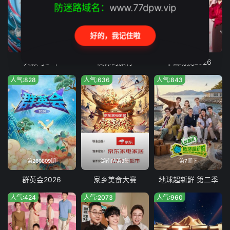
防迷路域名：
www.77dpw.vip
好的，我记住啦
20260809纯享版
第3期
第179期
天籁与少年
友你的旅行
非诚勿扰2026
人气:828
人气:636
人气:843
第260809期
湖南站第3集
第7期下
群英会2026
家乡美食大赛
地球超新鲜 第二季
人气:424
人气:2073
人气:960