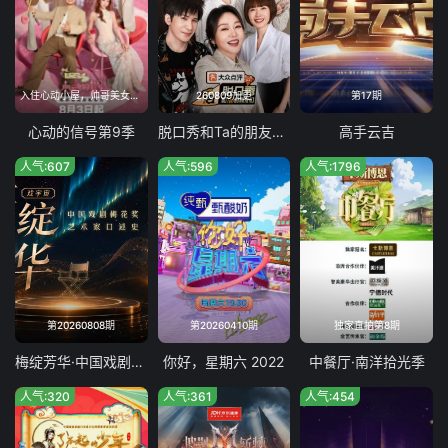
入住心动小屋，帅哥美女手写同学录
260809加更
第17期
心动的信号第9季
脱口秀和Ta的朋友们 第三季
高手云吉
人气:607
人气:596
人气:1796
第20260808期
第20260410期
独家直拍第8期
梅绽芳华·中国戏剧梅花奖艺术家口述史
你好，星期六 2022
中餐厅·南洋拾光季
人气:320
人气:361
人气:454