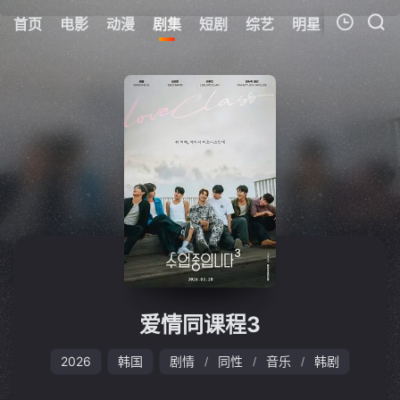
首页
电影
动漫
剧集
短剧
综艺
明星
周表
更
我的观影记录
暂无观看影片的记录
爱情同课程3
2026
韩国
剧情
同性
音乐
韩剧
/
/
/