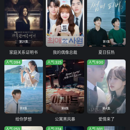
第21集
第2集
第1集
家庭关系证明书
我的偶像总裁
夏日狂热
人气:394
人气:325
人气:930
第8集
第8集
第4集
给你梦想
公寓黑风暴
爱情来了
人气:253
人气:224
人气:301