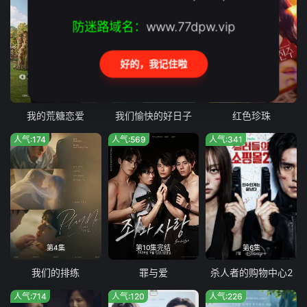
防迷路域名：
www.77dpw.vip
好的，我记住啦
第12集完结
第92集
第101集
我的荒糖恋爱
我们愉快的好日子
红色珍珠
人气:174
人气:569
人气:341
第4集
第10集完结
第6集
我们的排练
罪与爱
杀人者的购物中心2
人气:714
人气:120
人气:226