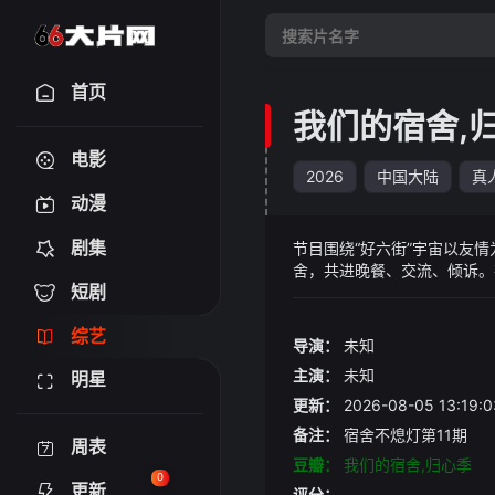
首页
我们的宿舍,
电影
2026
中国大陆
真
动漫
剧集
节目围绕“好六街”宇宙以友
舍，共进晚餐、交流、倾诉。
短剧
综艺
导演：
未知
主演：
未知
明星
更新：
2026-08-05 13:
备注：
宿舍不熄灯第11期
周表
豆瓣：
我们的宿舍,归心季
0
更新
评分：