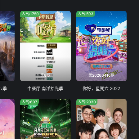
人气:1750
人气:593
期
第8期
第20260410期
八季
中餐厅·南洋拾光季
你好，星期六 2022
人气:697
人气:2030