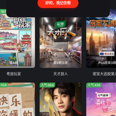
好的，我记住啦
:565
人气:105
人气:3506
第4期
第9期加更
Plus版第3
粤旅玩家
天才厨人
密室大逃脱第
:104
人气:564
人气:426